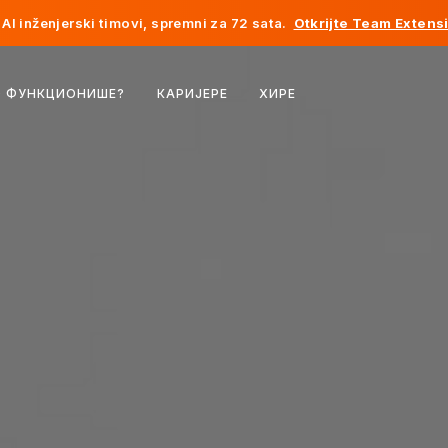
AI inženjerski timovi, spremni za 72 sata.
Otkrijte Team Extens
Белгија
О ФУНКЦИОНИШЕ?
КАРИЈЕРЕ
ХИРЕ
Француска
Ирска
Холандија
Швајцарска
Сједињене Државе
Босна и Херцеговина
Естонија
Летонија
Молдавија