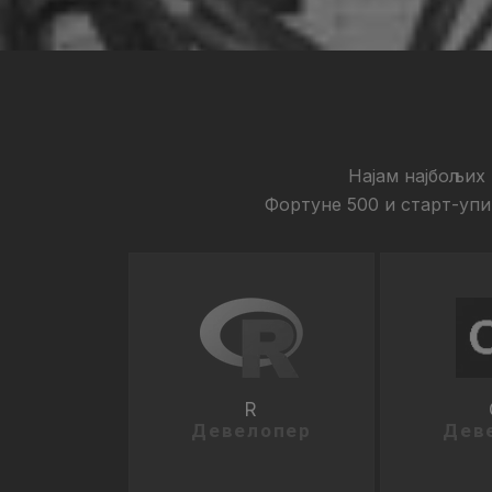
Најам најбољих
Фортуне 500 и старт-упи
R
Девелопер
Дев