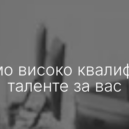
о високо квали
таленте за вас