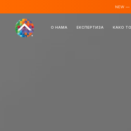
NEW —
Аустрија
О НАМА
ЕКСПЕРТИЗА
КАКО Т
Финска
Исланд
Луксембург
Шведска
Уједињено Краљевство
Албанија
Чешка
Мађарска
Северна Македонија