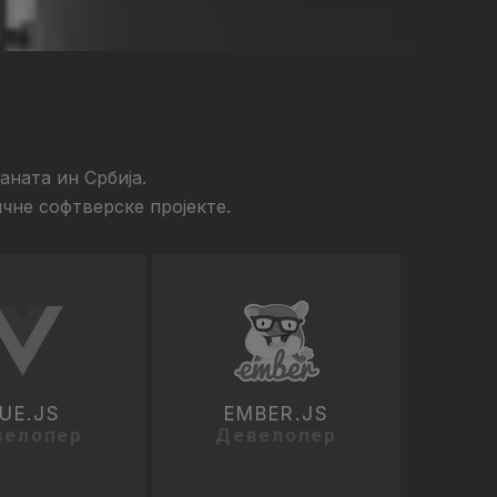
ната ин Србија.
чне софтверске пројекте.
UE.JS
EMBER.JS
велопер
Девелопер