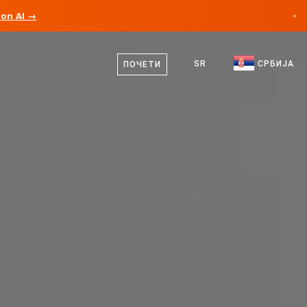
ion AI →
×
српски
Канада
енглески
SR
СРБИЈА
ПОЧЕТИ
Немачка
Лихтенштајн
Норвешка
Јапан
Бугарска
Хрватска
Литванија
Црна Гора