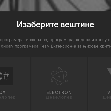
Изаберите вештине
 програмера, инжењера, програмера, кодера и консулта
 бирају програмера Теам Ектенсион-а за њихове крити
C#
ELECTRON
V
елопер
Девелопер
Де