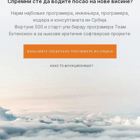
Спремни сте да водите посао на нове висине?
Најам најбољих програмера, инжењера, програмера,
кодера и консултаната ин Србија.
Фортуне 500 и старт-упи бирају програмера Теам
Ектенсион-а за њихове критичне софтверске пројекте.
ИЗНАЈМИТЕ ПОСВЕЋЕНЕ ПРОГРАМЕРЕ ИН СРБИЈА
КАКО ТО ФУНКЦИОНИШЕ?