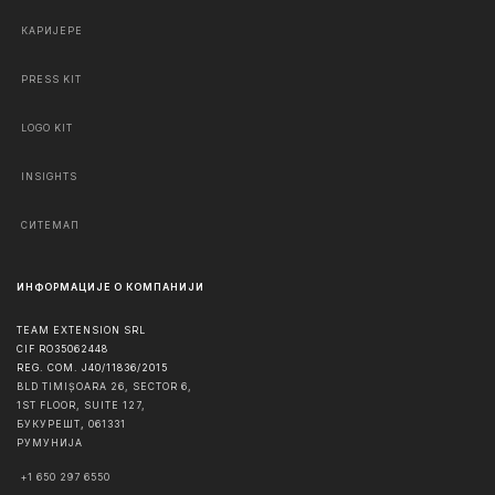
КАРИЈЕРЕ
PRESS KIT
LOGO KIT
INSIGHTS
СИТЕМАП
ИНФОРМАЦИЈЕ О КОМПАНИЈИ
TEAM EXTENSION SRL
CIF RO35062448
REG. COM. J40/11836/2015
BLD TIMIȘOARA 26, SECTOR 6,
1ST FLOOR, SUITE 127,
БУКУРЕШТ
,
061331
РУМУНИЈА
+1 650 297 6550