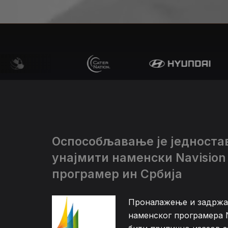
Оспособљавање је једноста
унајмити наменски Navision
програмер ин Србија
Проналажење и задрж
наменског програмера 