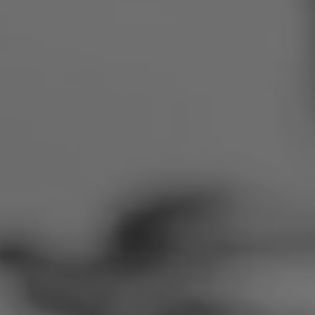
Румунија
Словачка