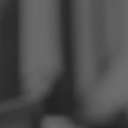
Филипини
Србија
Украјина