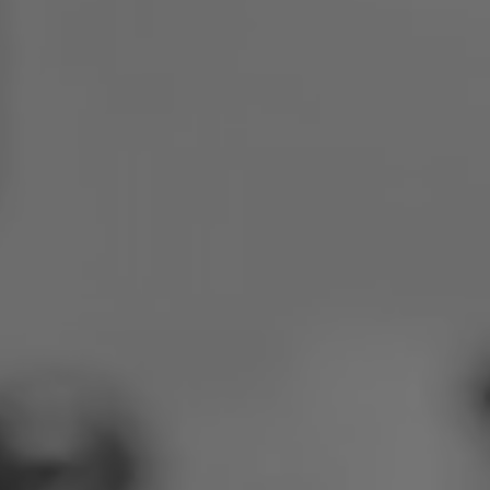
Пољска
Словенија
Вијетнам