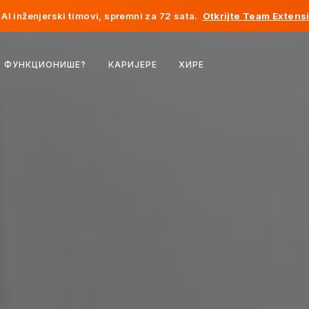
AI inženjerski timovi, spremni za 72 sata.
Otkrijte Team Extens
Белгија
О ФУНКЦИОНИШЕ?
КАРИЈЕРЕ
ХИРЕ
Француска
Ирска
Холандија
Швајцарска
Сједињене Државе
Босна и Херцеговина
Естонија
Летонија
Молдавија