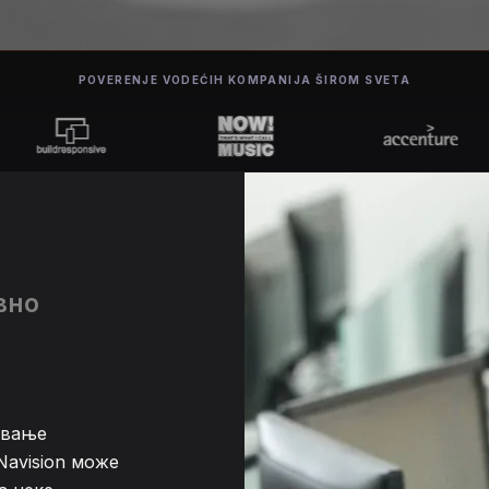
POVERENJE VODEĆIH KOMPANIJA ŠIROM SVETA
вно
авање
Navision може