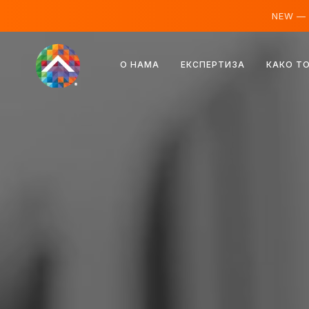
NEW —
Аустрија
О НАМА
ЕКСПЕРТИЗА
КАКО Т
Финска
Исланд
Луксембург
Шведска
Уједињено Краљевство
Албанија
Чешка
Мађарска
Северна Македонија