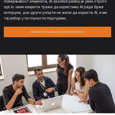
поверљивост клијената, AI-assisted развој је увек строго
opt-in: неки клијенти траже да користимо AI ради брже
испоруке, док други уопште не желе да користе AI, и ми
тај избор у потпуности поштујемо.
УНАЈМИТЕ НАМЕНСКИ F# ДЕВЕЛОПЕР