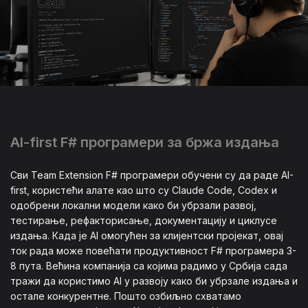
AI-first F# програмери за бржа издања
Сви Team Extension F# програмери обучени су да раде AI-
first, користећи алате као што су Claude Code, Codex и
одобрени локални модели како би убрзали развој,
тестирање, рефакторисање, документацију и циклусе
издања. Када је AI омогућен за клијентски пројекат, овај
ток рада може повећати продуктивност F# програмера 3-
8 пута. Већина компанија са којима радимо у Србија сада
тражи да користимо AI у развоју како би убрзале издања и
остале конкурентне. Пошто озбиљно схватамо