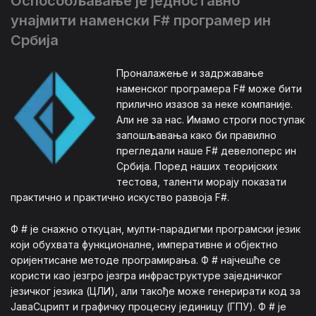
Оспособљавање је једноставно
унајмити наменски F# програмер ин
Србија
Проналажење и задржавање
наменског програмера F# може бити
прилично изазов за неке компаније.
Али не за нас. Имамо строги поступак
запошљавања како би правилно
прегледали наше F# девелоперс ин
Србија. Поред наших теоријских
тестова, таленти морају показати
практично и практично искуство развоја F#.
Ф # је снажно откуцан, мулти-парадигми програмски језик
који обухвата функционалне, императивне и објектно
оријентисане методе програмирања. Ф # најчешће се
користи као језгро језгра инфраструктуре заједничког
језичког језика (ЦЛИ), али такође може генерирати код за
ЈаваСцрипт и графичку процесну јединицу (ГПУ). Ф # је