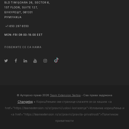
BLD TIMIȘOARA 26, SECTOR 6,
1ST FLOOR, SUITE 127,
БУКУРЕШТ
,
061331
РУМУНИЈА
+1 650 297 6550
MON-FRI 09:00-18:00 EET
ПОВЕЖИТЕ СЕ СА НАМА
© Ауторско право
2026
Team Extension Serbia
- Сва права задржана
Changelog
● Коришћењем ове странице слажете се са нашим <а
href="https://teamextension.rs/sr/pravni/uslovi-koriscenja">Условима коришћења
и
<а href="https://teamextension.rs/sr/pravni/pravila-privatnosti">Политиком
приватности