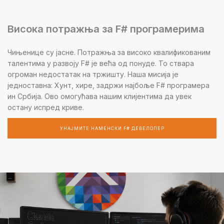
Висока потражња за F# програмерима
Чињенице су јасне. Потражња за високо квалификованим
талентима у развоју F# је већа од понуде. То ствара
огроман недостатак на тржишту. Наша мисија је
једноставна: Хунт, хире, задржи најбоље F# програмера
ин Србија. Ово омогућава нашим клијентима да увек
остану испред криве.
УНАЈМИТЕ НАМЕНСКИ F# ДЕВЕЛОПЕР