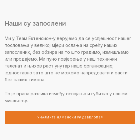
Наши су запослени
Ми у Теам Ектенсион-у верујемо да се успјешност нашег
пословања у великој мјери ослања на срећу наших
запослених, без обзира на то што градимо, измишљамо
или продајемо. Ми пуно повјерење у наш технички
таленат и њихов раст унутар наше организације;
једноставно зато што не можемо напредовати и расти
без наших тимова.
То је права разлика између освајања и губитка у нашем
мишљењу.
УНАЈМИТЕ НАМЕНСКИ F# ДЕВЕЛОПЕР