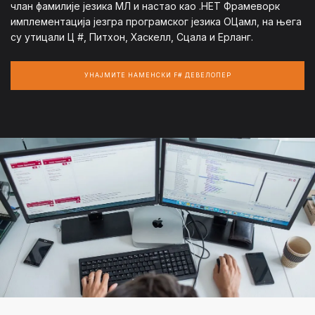
члан фамилије језика МЛ и настао као .НЕТ Фрамеворк
имплементација језгра програмског језика ОЦамл, на њега
су утицали Ц #, Питхон, Хаскелл, Сцала и Ерланг.
УНАЈМИТЕ НАМЕНСКИ F# ДЕВЕЛОПЕР