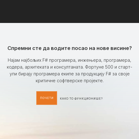
Спремни сте да водите посао на нове висине?
Најам најбољих F# програмера, инжењера, програмера,
кодера, архитеката и консултаната. Фортуне 500 и старт-
упи бирају програмера екипе за продукцију F# за своје
критичне софтверске пројекте.
ПОЧЕТИ
КАКО ТО ФУНКЦИОНИШЕ?