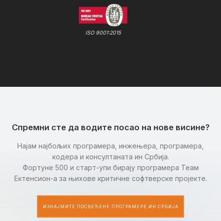
ISO 9001:2015
Спремни сте да водите посао на нове висине?
Најам најбољих програмера, инжењера, програмера,
кодера и консултаната ин Србија.
Фортуне 500 и старт-упи бирају програмера Теам
Ектенсион-а за њихове критичне софтверске пројекте.
ИЗНАЈМИТЕ ПОСВЕЋЕНЕ ПРОГРАМЕРЕ ИН СРБИЈА