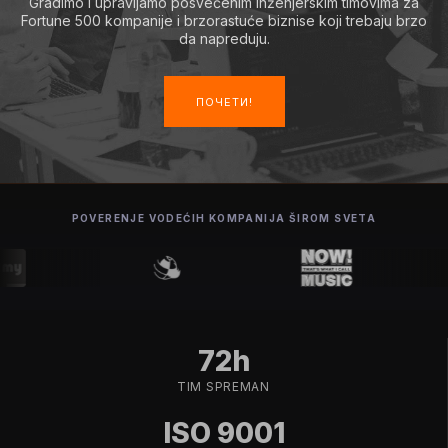
Gradimo i upravljamo posvećenim inženjerskim timovima za
Fortune 500 kompanije i brzorastuće biznise koji trebaju brzo
da napreduju.
ПОЧЕТИ!
POVERENJE VODEĆIH KOMPANIJA ŠIROM SVETA
72h
TIM SPREMAN
ISO 9001