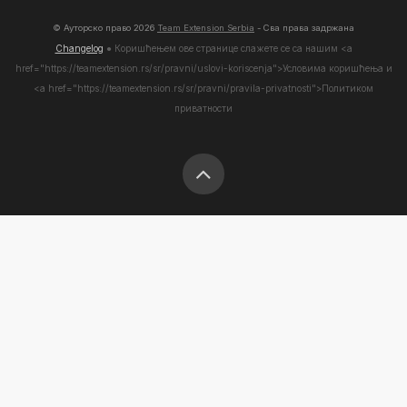
© Ауторско право
2026
Team Extension Serbia
- Сва права задржана
Changelog
● Коришћењем ове странице слажете се са нашим <а
href="https://teamextension.rs/sr/pravni/uslovi-koriscenja">Условима коришћења
и
<а href="https://teamextension.rs/sr/pravni/pravila-privatnosti">Политиком
приватности