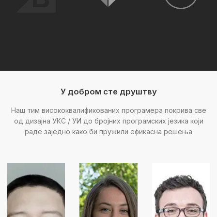
У добром сте друштву
Наш тим висококвалификованих програмера покрива све
од дизајна УКС / УИ до бројних програмских језика који
раде заједно како би пружили ефикасна решења