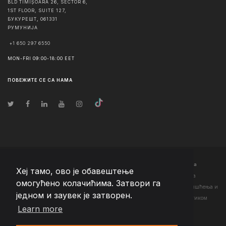
BLD TIMIȘOARA 26, SECTOR 6,
1ST FLOOR, SUITE 127,
БУКУРЕШТ
,
061331
РУМУНИЈА
+1 650 297 6550
MON-FRI 09:00-18:00 EET
ПОВЕЖИТЕ СЕ СА НАМА
© Ауторско право
2026
Team Extension Serbia
- Сва права задржана
Хеј тамо, ово је обавештење
Changelog
● Коришћењем ове странице слажете се са нашим <а
омогућено колачићима. Затвори га
href="https://teamextension.rs/sr/pravni/uslovi-koriscenja">Условима коришћења
и
једном и заувек је затворен.
<а href="https://teamextension.rs/sr/pravni/pravila-privatnosti">Политиком
Learn more
приватности