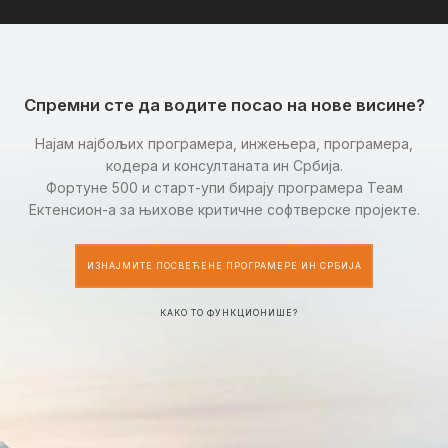
Спремни сте да водите посао на нове висине?
Најам најбољих програмера, инжењера, програмера,
кодера и консултаната ин Србија.
Фортуне 500 и старт-упи бирају програмера Теам
Ектенсион-а за њихове критичне софтверске пројекте.
ИЗНАЈМИТЕ ПОСВЕЋЕНЕ ПРОГРАМЕРЕ ИН СРБИЈА
КАКО ТО ФУНКЦИОНИШЕ?