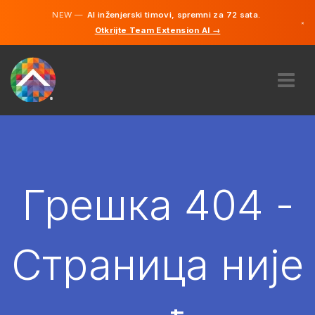
NEW —
AI inženjerski timovi, spremni za 72 sata.
×
Otkrijte Team Extension AI →
српски
енглески
О НАМА
ЕКСПЕРТИЗА
КАКО ТО ФУНКЦИОНИШЕ?
КАРИЈЕРЕ
Грешка 404 -
ХИРЕ
СРБИЈА
Страница није
SR
ПОЧЕТИ