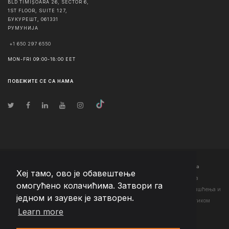
BLD TIMIȘOARA 26, SECTOR 6,
1ST FLOOR, SUITE 127,
БУКУРЕШТ
,
061331
РУМУНИЈА
+1 650 297 6550
MON-FRI 09:00-18:00 EET
ПОВЕЖИТЕ СЕ СА НАМА
© Ауторско право
2026
Team Extension Serbia
- Сва права задржана
Хеј тамо, ово је обавештење
Changelog
● Коришћењем ове странице слажете се са нашим <а
омогућено колачићима. Затвори га
href="https://teamextension.rs/sr/pravni/uslovi-koriscenja">Условима коришћења
и
једном и заувек је затворен.
<а href="https://teamextension.rs/sr/pravni/pravila-privatnosti">Политиком
Learn more
приватности