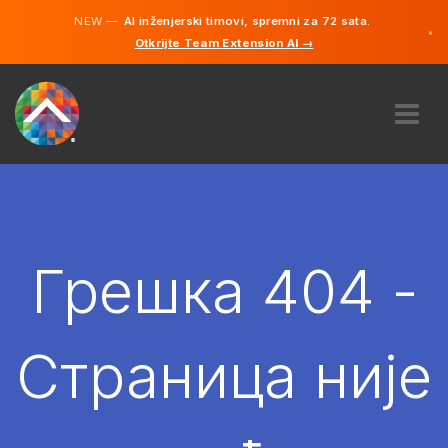
NEW —
AI inženjerski timovi, spremni za 72 sata.
×
Otkrijte Team Extension AI →
српски
енглески
О НАМА
ЕКСПЕРТИЗА
КАКО ТО ФУНКЦИОНИШЕ?
КАРИЈЕРЕ
Грешка 404 -
ХИРЕ
СРБИЈА
Страница није
SR
ПОЧЕТИ