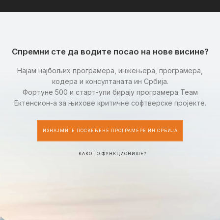
Спремни сте да водите посао на нове висине?
Најам најбољих програмера, инжењера, програмера,
кодера и консултаната ин Србија.
Фортуне 500 и старт-упи бирају програмера Теам
Ектенсион-а за њихове критичне софтверске пројекте.
ИЗНАЈМИТЕ ПОСВЕЋЕНЕ ПРОГРАМЕРЕ ИН СРБИЈА
КАКО ТО ФУНКЦИОНИШЕ?