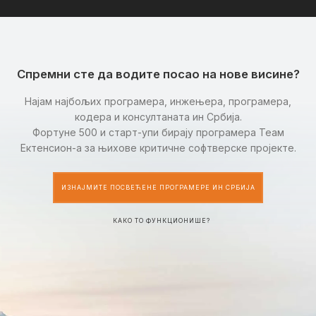
Спремни сте да водите посао на нове висине?
Најам најбољих програмера, инжењера, програмера,
кодера и консултаната ин Србија.
Фортуне 500 и старт-упи бирају програмера Теам
Ектенсион-а за њихове критичне софтверске пројекте.
ИЗНАЈМИТЕ ПОСВЕЋЕНЕ ПРОГРАМЕРЕ ИН СРБИЈА
КАКО ТО ФУНКЦИОНИШЕ?