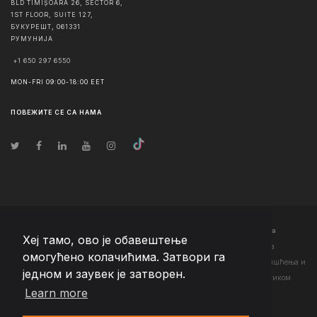
BLD TIMIȘOARA 26, SECTOR 6,
1ST FLOOR, SUITE 127,
БУКУРЕШТ
,
061331
РУМУНИЈА
+1 650 297 6550
MON-FRI 09:00-18:00 EET
ПОВЕЖИТЕ СЕ СА НАМА
© Ауторско право
2026
Team Extension Serbia
- Сва права задржана
Хеј тамо, ово је обавештење
Changelog
● Коришћењем ове странице слажете се са нашим <а
омогућено колачићима. Затвори га
href="https://teamextension.rs/sr/pravni/uslovi-koriscenja">Условима коришћења
и
једном и заувек је затворен.
<а href="https://teamextension.rs/sr/pravni/pravila-privatnosti">Политиком
Learn more
приватности