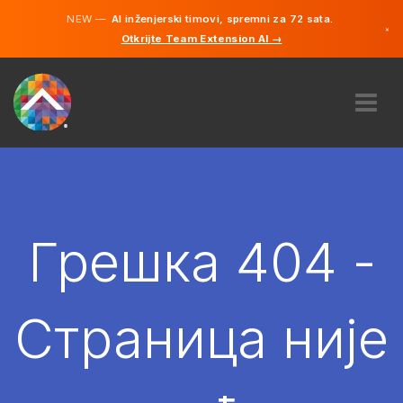
NEW —
AI inženjerski timovi, spremni za 72 sata.
×
Otkrijte Team Extension AI →
српски
енглески
О НАМА
ЕКСПЕРТИЗА
КАКО ТО ФУНКЦИОНИШЕ?
КАРИЈЕРЕ
Грешка 404 -
ХИРЕ
СРБИЈА
Страница није
SR
ПОЧЕТИ