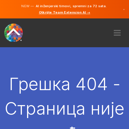
NEW —
AI inženjerski timovi, spremni za 72 sata.
×
Otkrijte Team Extension AI →
српски
енглески
О НАМА
ЕКСПЕРТИЗА
КАКО ТО ФУНКЦИОНИШЕ?
КАРИЈЕРЕ
Грешка 404 -
ХИРЕ
СРБИЈА
Страница није
SR
ПОЧЕТИ