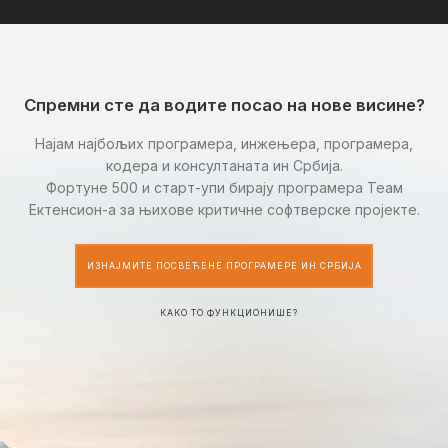
Спремни сте да водите посао на нове висине?
Најам најбољих програмера, инжењера, програмера,
кодера и консултаната ин Србија.
Фортуне 500 и старт-упи бирају програмера Теам
Ектенсион-а за њихове критичне софтверске пројекте.
ИЗНАЈМИТЕ ПОСВЕЋЕНЕ ПРОГРАМЕРЕ ИН СРБИЈА
КАКО ТО ФУНКЦИОНИШЕ?