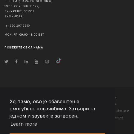
BLD TIMIȘOARA 26, SECTOR 6,
1ST FLOOR, SUITE 127,
БУКУРЕШТ
,
061331
РУМУНИЈА
+1 650 297 6550
MON-FRI 09:00-18:00 EET
ПОВЕЖИТЕ СЕ СА НАМА
© Ауторско право
2026
Team Extension Serbia
- Сва права задржана
Хеј тамо, ово је обавештење
Changelog
● Коришћењем ове странице слажете се са нашим <а
омогућено колачићима. Затвори га
href="https://teamextension.rs/sr/pravni/uslovi-koriscenja">Условима коришћења
и
једном и заувек је затворен.
<а href="https://teamextension.rs/sr/pravni/pravila-privatnosti">Политиком
Learn more
приватности