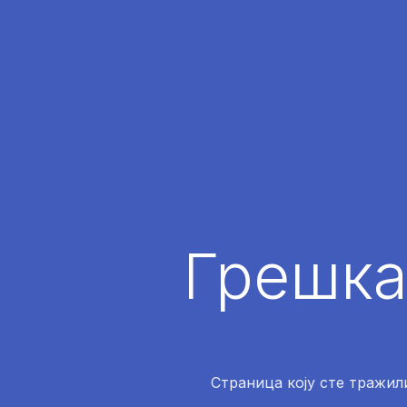
Грешка
Страница коју сте тражили