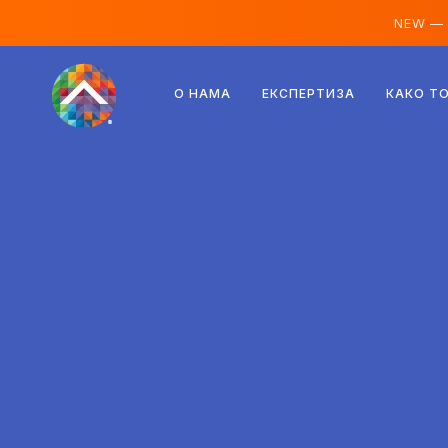
NEW —
Аустрија
О НАМА
ЕКСПЕРТИЗА
КАКО Т
Финска
Исланд
Луксембург
Шведска
Уједињено Краљевство
Албанија
Чешка
Мађарска
Северна Македонија