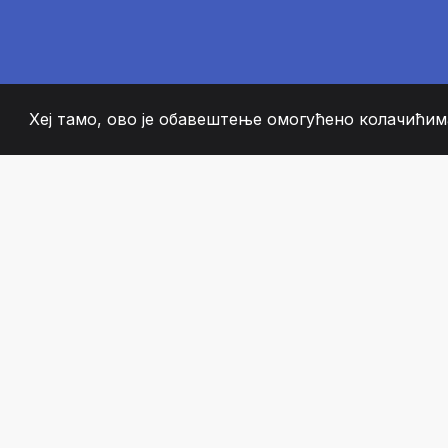
Хеј тамо, ово је обавештење омогућено колачићима
2008
+