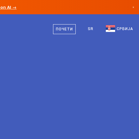
ion AI →
×
српски
Канада
енглески
SR
СРБИЈА
ПОЧЕТИ
Немачка
Лихтенштајн
Норвешка
Јапан
Бугарска
Хрватска
Литванија
Црна Гора