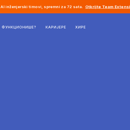
AI inženjerski timovi, spremni za 72 sata.
Otkrijte Team Extens
Белгија
О ФУНКЦИОНИШЕ?
КАРИЈЕРЕ
ХИРЕ
Француска
Ирска
Холандија
Швајцарска
Сједињене Државе
Босна и Херцеговина
Естонија
Летонија
Молдавија