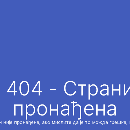
 404 - Страни
пронађена
 није пронађена, ако мислите да је то можда грешка,