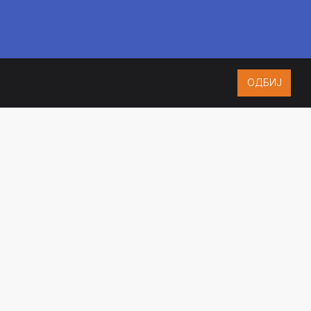
ОДБИЈ
ISO 9001:2015
CERTIFIED