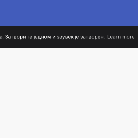
. Затвори га једном и заувек је затворен.
Learn more
60
+36
7