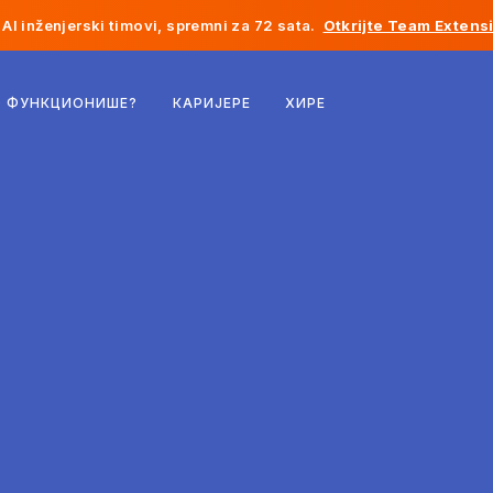
AI inženjerski timovi, spremni za 72 sata.
Otkrijte Team Extens
Белгија
О ФУНКЦИОНИШЕ?
КАРИЈЕРЕ
ХИРЕ
Француска
Ирска
Холандија
Швајцарска
Сједињене Државе
Босна и Херцеговина
Естонија
Летонија
Молдавија