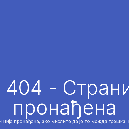
 404 - Страни
пронађена
 није пронађена, ако мислите да је то можда грешка,