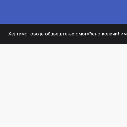
Хеј тамо, ово је обавештење омогућено колачићима
2008
+