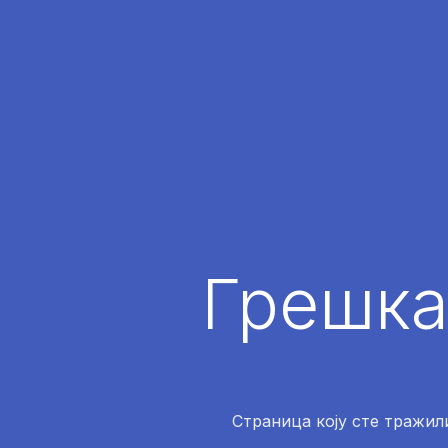
Грешка
Страница коју сте тражили