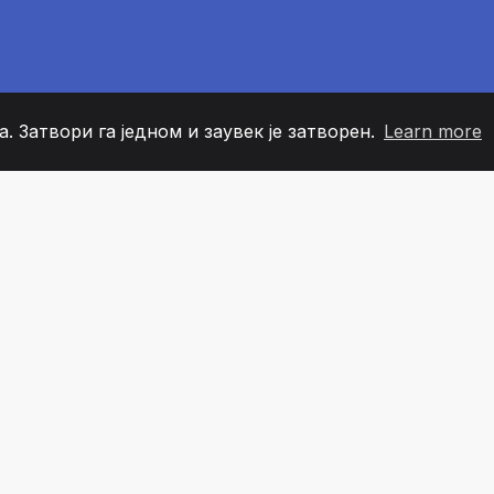
. Затвори га једном и заувек је затворен.
Learn more
60
+36
7