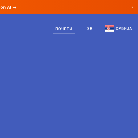
ion AI →
×
српски
Канада
енглески
SR
СРБИЈА
ПОЧЕТИ
Немачка
Лихтенштајн
Норвешка
Јапан
Бугарска
Хрватска
Литванија
Црна Гора