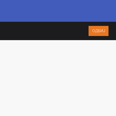
ОДБИЈ
ISO 9001:2015
CERTIFIED