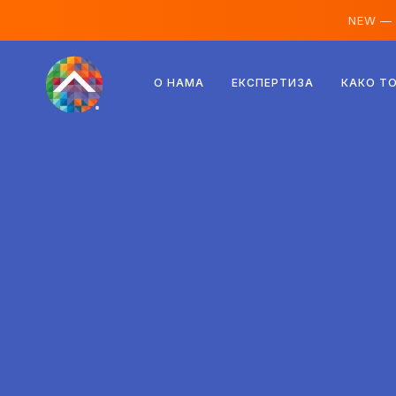
NEW —
Аустрија
О НАМА
ЕКСПЕРТИЗА
КАКО Т
Финска
Исланд
Луксембург
Шведска
Уједињено Краљевство
Албанија
Чешка
Мађарска
Северна Македонија