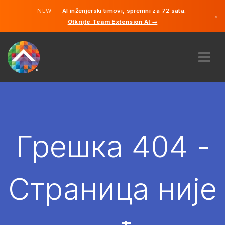
NEW —
AI inženjerski timovi, spremni za 72 sata.
×
Otkrijte Team Extension AI →
српски
енглески
О НАМА
ЕКСПЕРТИЗА
КАКО ТО ФУНКЦИОНИШЕ?
КАРИЈЕРЕ
Грешка 404 -
ХИРЕ
СРБИЈА
Страница није
SR
ПОЧЕТИ