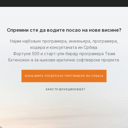
Спремни сте да водите посао на нове висине?
Најам најбољих програмера, инжењера, програмера,
кодера и консултаната ин Србија.
Фортуне 500 и старт-упи бирају програмера Теам
Ектенсион-а за њихове критичне софтверске пројекте.
ИЗНАЈМИТЕ ПОСВЕЋЕНЕ ПРОГРАМЕРЕ ИН СРБИЈА
КАКО ТО ФУНКЦИОНИШЕ?