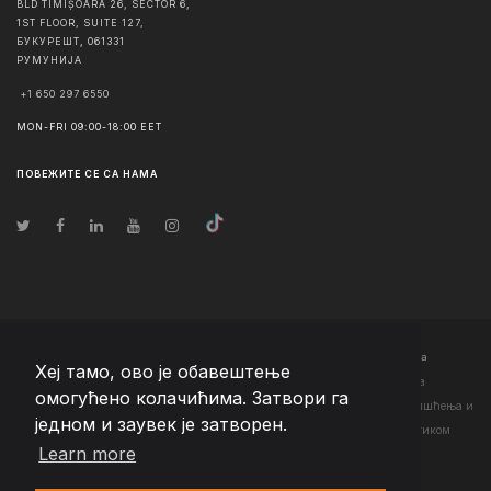
BLD TIMIȘOARA 26, SECTOR 6,
1ST FLOOR, SUITE 127,
БУКУРЕШТ
,
061331
РУМУНИЈА
+1 650 297 6550
MON-FRI 09:00-18:00 EET
ПОВЕЖИТЕ СЕ СА НАМА
© Ауторско право
2026
Team Extension Serbia
- Сва права задржана
Хеј тамо, ово је обавештење
Changelog
● Коришћењем ове странице слажете се са нашим <а
омогућено колачићима. Затвори га
href="https://teamextension.rs/sr/pravni/uslovi-koriscenja">Условима коришћења
и
једном и заувек је затворен.
<а href="https://teamextension.rs/sr/pravni/pravila-privatnosti">Политиком
Learn more
приватности