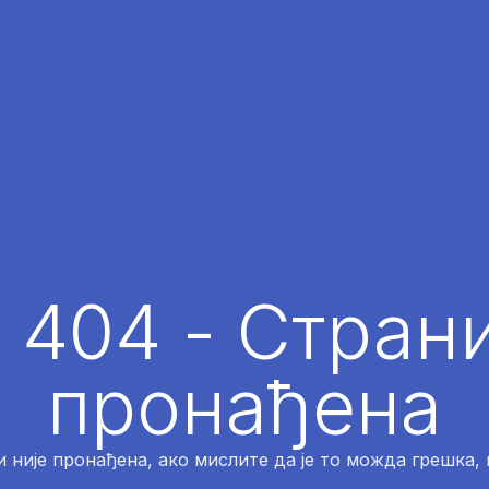
 404 - Страни
пронађена
 није пронађена, ако мислите да је то можда грешка,