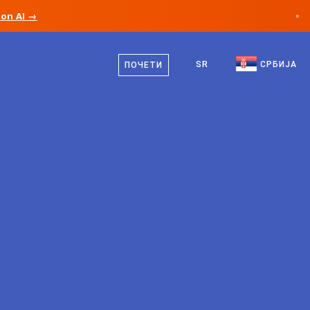
ion AI →
×
српски
Канада
енглески
SR
СРБИЈА
ПОЧЕТИ
Немачка
Лихтенштајн
Норвешка
Јапан
Бугарска
Хрватска
Литванија
Црна Гора