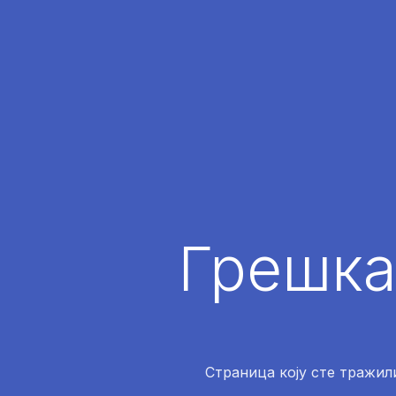
Грешка
Страница коју сте тражили