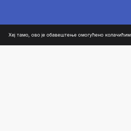
Хеј тамо, ово је обавештење омогућено колачићима
2008
+