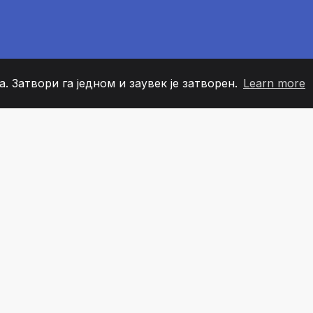
. Затвори га једном и заувек је затворен.
Learn more
60
+36
7