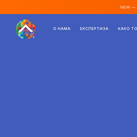
NEW —
Аустрија
О НАМА
ЕКСПЕРТИЗА
КАКО Т
Финска
Исланд
Луксембург
Шведска
Уједињено Краљевство
Албанија
Чешка
Мађарска
Северна Македонија