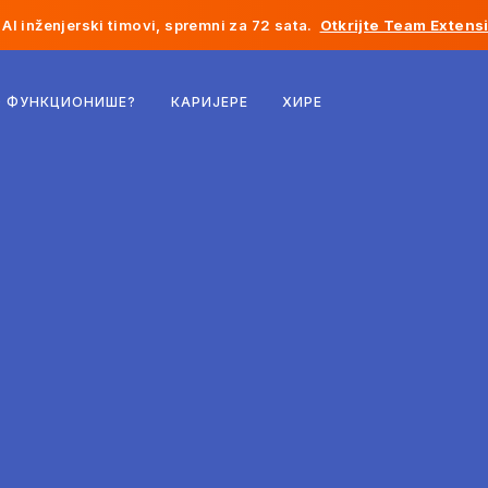
AI inženjerski timovi, spremni za 72 sata.
Otkrijte Team Extens
Белгија
О ФУНКЦИОНИШЕ?
КАРИЈЕРЕ
ХИРЕ
Француска
Ирска
Холандија
Швајцарска
Сједињене Државе
Босна и Херцеговина
Естонија
Летонија
Молдавија