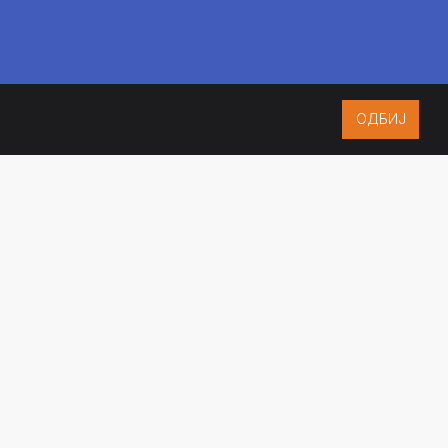
ОДБИЈ
ISO 9001:2015
CERTIFIED