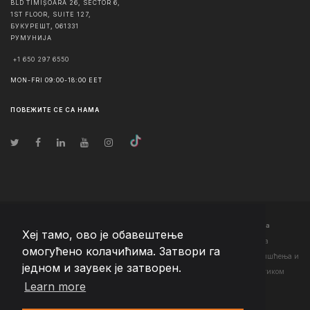
BLD TIMIȘOARA 26, SECTOR 6,
1ST FLOOR, SUITE 127,
БУКУРЕШТ
,
061331
РУМУНИЈА
+1 650 297 6550
MON-FRI 09:00-18:00 EET
ПОВЕЖИТЕ СЕ СА НАМА
© Ауторско право
2026
Team Extension Serbia
- Сва права задржана
Хеј тамо, ово је обавештење
Changelog
● Коришћењем ове странице слажете се са нашим <а
омогућено колачићима. Затвори га
href="https://teamextension.rs/sr/pravni/uslovi-koriscenja">Условима коришћења
и
једном и заувек је затворен.
<а href="https://teamextension.rs/sr/pravni/pravila-privatnosti">Политиком
Learn more
приватности