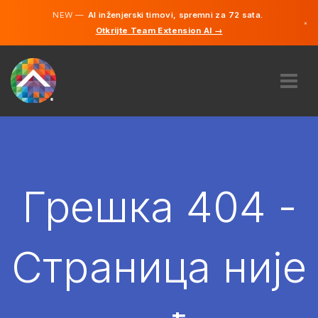
NEW —
AI inženjerski timovi, spremni za 72 sata.
×
Otkrijte Team Extension AI →
српски
енглески
О НАМА
ЕКСПЕРТИЗА
КАКО ТО ФУНКЦИОНИШЕ?
КАРИЈЕРЕ
Грешка 404 -
ХИРЕ
СРБИЈА
Страница није
SR
ПОЧЕТИ