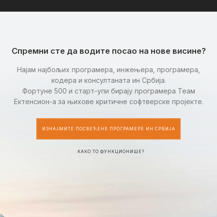
Спремни сте да водите посао на нове висине?
Најам најбољих програмера, инжењера, програмера,
кодера и консултаната ин Србија.
Фортуне 500 и старт-упи бирају програмера Теам
Ектенсион-а за њихове критичне софтверске пројекте.
ИЗНАЈМИТЕ ПОСВЕЋЕНЕ ПРОГРАМЕРЕ ИН СРБИЈА
КАКО ТО ФУНКЦИОНИШЕ?