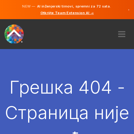
NEW —
AI inženjerski timovi, spremni za 72 sata.
×
Otkrijte Team Extension AI →
српски
енглески
О НАМА
ЕКСПЕРТИЗА
КАКО ТО ФУНКЦИОНИШЕ?
КАРИЈЕРЕ
Грешка 404 -
ХИРЕ
СРБИЈА
Страница није
SR
ПОЧЕТИ