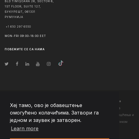
BLD TIMIȘOARA 26, SECTOR 6,
1ST FLOOR, SUITE 127,
БУКУРЕШТ
,
061331
РУМУНИЈА
+1 650 297 6550
MON-FRI 09:00-18:00 EET
ПОВЕЖИТЕ СЕ СА НАМА
© Ауторско право
2026
Team Extension Serbia
- Сва права задржана
Хеј тамо, ово је обавештење
Changelog
● Коришћењем ове странице слажете се са нашим <а
омогућено колачићима. Затвори га
href="https://teamextension.rs/sr/pravni/uslovi-koriscenja">Условима коришћења
и
једном и заувек је затворен.
<а href="https://teamextension.rs/sr/pravni/pravila-privatnosti">Политиком
Learn more
приватности