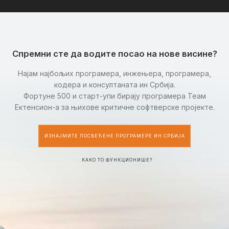
Спремни сте да водите посао на нове висине?
Најам најбољих програмера, инжењера, програмера,
кодера и консултаната ин Србија.
Фортуне 500 и старт-упи бирају програмера Теам
Ектенсион-а за њихове критичне софтверске пројекте.
ИЗНАЈМИТЕ ПОСВЕЋЕНЕ ПРОГРАМЕРЕ ИН СРБИЈА
КАКО ТО ФУНКЦИОНИШЕ?