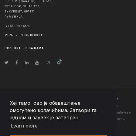
BLD TIMIȘOARA 26, SECTOR 6,
1ST FLOOR, SUITE 127,
БУКУРЕШТ
,
061331
РУМУНИЈА
+1 650 297 6550
MON-FRI 09:00-18:00 EET
ПОВЕЖИТЕ СЕ СА НАМА
© Ауторско право
2026
Team Extension Serbia
- Сва права задржана
Хеј тамо, ово је обавештење
Changelog
● Коришћењем ове странице слажете се са нашим <а
омогућено колачићима. Затвори га
href="https://teamextension.rs/sr/pravni/uslovi-koriscenja">Условима коришћења
и
једном и заувек је затворен.
<а href="https://teamextension.rs/sr/pravni/pravila-privatnosti">Политиком
Learn more
приватности