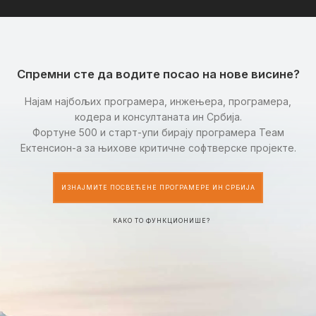
Спремни сте да водите посао на нове висине?
Најам најбољих програмера, инжењера, програмера,
кодера и консултаната ин Србија.
Фортуне 500 и старт-упи бирају програмера Теам
Ектенсион-а за њихове критичне софтверске пројекте.
ИЗНАЈМИТЕ ПОСВЕЋЕНЕ ПРОГРАМЕРЕ ИН СРБИЈА
КАКО ТО ФУНКЦИОНИШЕ?