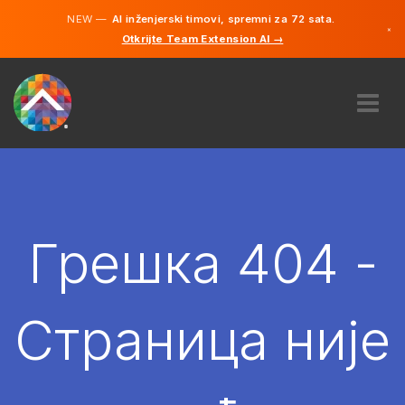
NEW —
AI inženjerski timovi, spremni za 72 sata.
×
Otkrijte Team Extension AI →
српски
енглески
О НАМА
ЕКСПЕРТИЗА
КАКО ТО ФУНКЦИОНИШЕ?
КАРИЈЕРЕ
Грешка 404 -
ХИРЕ
СРБИЈА
Страница није
SR
ПОЧЕТИ