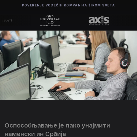
POVERENJE VODEĆIH KOMPANIJA ŠIROM SVETA
Оспособљавање је лако унајмити
наменски ин Србија