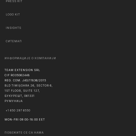
PRESS KIT
LOGO KIT
INSIGHTS
СИТЕМАП
ИНФОРМАЦИЈЕ О КОМПАНИЈИ
TEAM EXTENSION SRL
CIF RO35062448
REG. COM. J40/11836/2015
BLD TIMIȘOARA 26, SECTOR 6,
1ST FLOOR, SUITE 127,
БУКУРЕШТ
,
061331
РУМУНИЈА
+1 650 297 6550
MON-FRI 09:00-18:00 EET
ПОВЕЖИТЕ СЕ СА НАМА