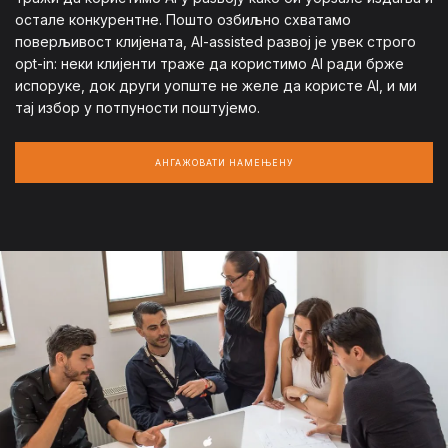
остале конкурентне. Пошто озбиљно схватамо
поверљивост клијената, AI-assisted развој је увек строго
opt-in: неки клијенти траже да користимо AI ради брже
испоруке, док други уопште не желе да користе AI, и ми
тај избор у потпуности поштујемо.
АНГАЖОВАТИ НАМЕЊЕНУ