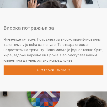
Висока потражња за
Чињенице су јасне. Потражња за високо квалификованим
талентима у је већа од понуде. То ствара огроман
недостатак на тржишту. Наша мисија је једноставна: Хунт,
хире, задржи најбоље ин Србија. Ово омогућава нашим
клијентима да увек остану испред криве.
АНГАЖОВАТИ НАМЕЊЕНУ