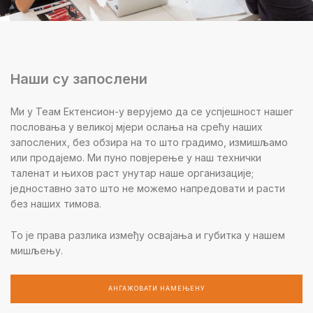
Наши су запослени
Ми у Теам Ектенсион-у верујемо да се успјешност нашег
пословања у великој мјери ослања на срећу наших
запослених, без обзира на то што градимо, измишљамо
или продајемо. Ми пуно повјерење у наш технички
таленат и њихов раст унутар наше организације;
једноставно зато што не можемо напредовати и расти
без наших тимова.
То је права разлика између освајања и губитка у нашем
мишљењу.
АНГАЖОВАТИ НАМЕЊЕНУ