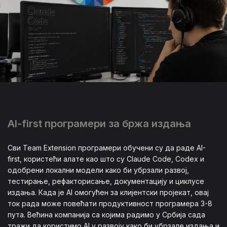
AI-first програмери за бржа издања
Сви Team Extension програмери обучени су да раде AI-
first, користећи алате као што су Claude Code, Codex и
одобрени локални модели како би убрзали развој,
тестирање, рефакторисање, документацију и циклусе
издања. Када је AI омогућен за клијентски пројекат, овај
ток рада може повећати продуктивност програмера 3-8
пута. Већина компанија са којима радимо у Србија сада
тражи да користимо AI у развоју како би убрзале издања и