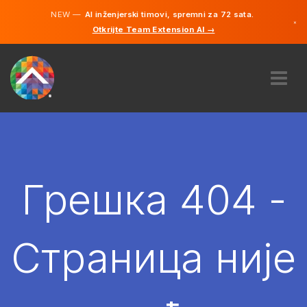
NEW —
AI inženjerski timovi, spremni za 72 sata.
×
Otkrijte Team Extension AI →
српски
енглески
О НАМА
ЕКСПЕРТИЗА
КАКО ТО ФУНКЦИОНИШЕ?
КАРИЈЕРЕ
Грешка 404 -
ХИРЕ
СРБИЈА
Страница није
SR
ПОЧЕТИ