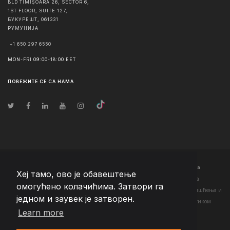
BLD TIMIȘOARA 26, SECTOR 6,
1ST FLOOR, SUITE 127,
БУКУРЕШТ
,
061331
РУМУНИЈА
+1 650 297 6550
MON-FRI 09:00-18:00 EET
ПОВЕЖИТЕ СЕ СА НАМА
© Ауторско право
2026
Team Extension Serbia
- Сва права задржана
Хеј тамо, ово је обавештење
Changelog
● Коришћењем ове странице слажете се са нашим <а
омогућено колачићима. Затвори га
href="https://teamextension.rs/sr/pravni/uslovi-koriscenja">Условима коришћења
и
једном и заувек је затворен.
<а href="https://teamextension.rs/sr/pravni/pravila-privatnosti">Политиком
Learn more
приватности