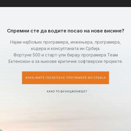
Спремни сте да водите посао на нове висине?
Најам најбољих програмера, инжењера, програмера,
кодера и консултаната ин Србија.
Фортуне 500 и старт-упи бирају програмера Теам
Ектенсион-а за њихове критичне софтверске пројекте.
ИЗНАЈМИТЕ ПОСВЕЋЕНЕ ПРОГРАМЕРЕ ИН СРБИЈА
КАКО ТО ФУНКЦИОНИШЕ?