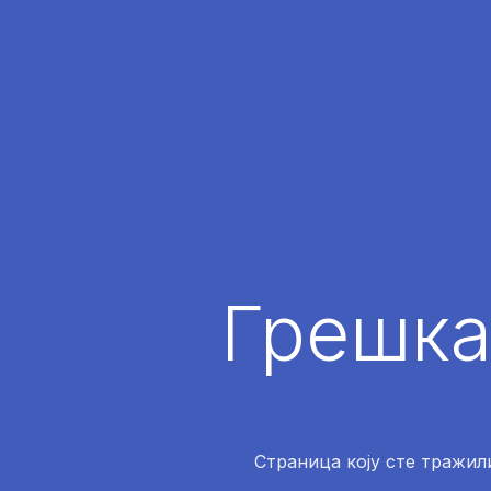
Грешка
Страница коју сте тражили