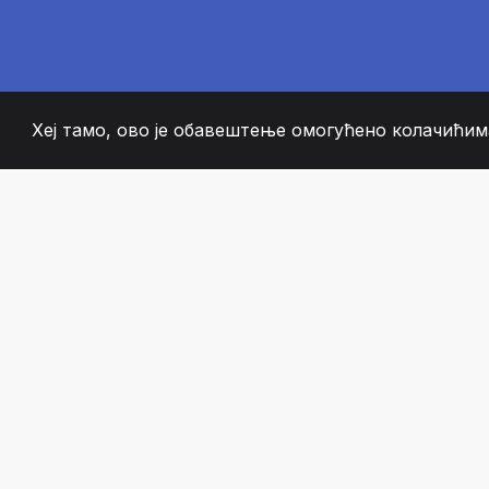
Хеј тамо, ово је обавештење омогућено колачићима
2008
+