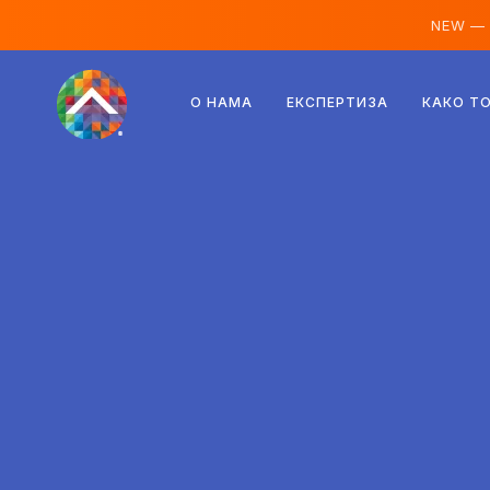
NEW —
Аустрија
О НАМА
ЕКСПЕРТИЗА
КАКО Т
Финска
Исланд
Луксембург
Шведска
Уједињено Краљевство
Албанија
Чешка
Мађарска
Северна Македонија