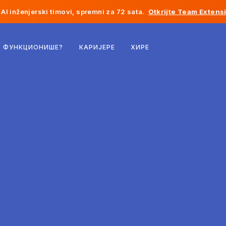
AI inženjerski timovi, spremni za 72 sata.
Otkrijte Team Extens
Белгија
О ФУНКЦИОНИШЕ?
КАРИЈЕРЕ
ХИРЕ
Француска
Ирска
Холандија
Швајцарска
Сједињене Државе
Босна и Херцеговина
Естонија
Летонија
Молдавија