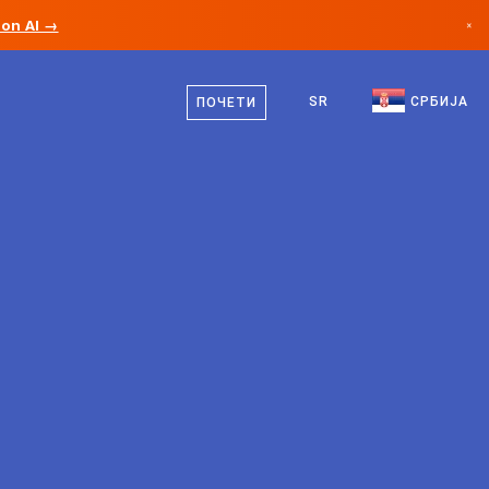
ion AI →
×
српски
Канада
енглески
SR
СРБИЈА
ПОЧЕТИ
Немачка
Лихтенштајн
Норвешка
Јапан
Бугарска
Хрватска
Литванија
Црна Гора