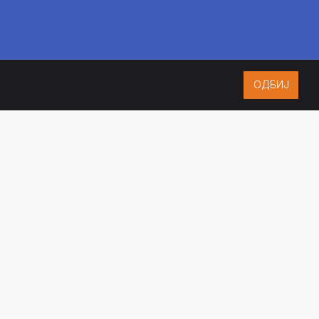
ОДБИЈ
ISO 9001:2015
CERTIFIED