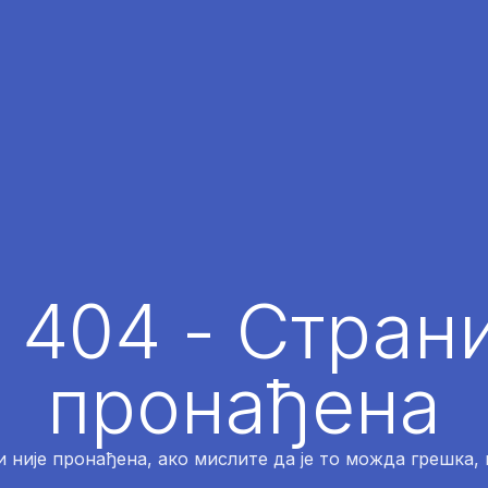
 404 - Страни
пронађена
 није пронађена, ако мислите да је то можда грешка,