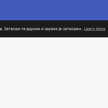
. Затвори га једном и заувек је затворен.
Learn more
60
+36
7