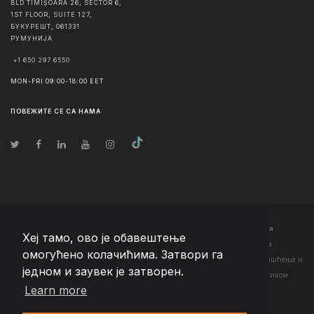
BLD TIMIȘOARA 26, SECTOR 6,
1ST FLOOR, SUITE 127,
БУКУРЕШТ
,
061331
РУМУНИЈА
+1 650 297 6550
MON-FRI 09:00-18:00 EET
ПОВЕЖИТЕ СЕ СА НАМА
© Ауторско право
2026
Team Extension Serbia
- Сва права задржана
Хеј тамо, ово је обавештење
Changelog
● Коришћењем ове странице слажете се са нашим <а
омогућено колачићима. Затвори га
href="https://teamextension.rs/sr/pravni/uslovi-koriscenja">Условима коришћења
и
једном и заувек је затворен.
<а href="https://teamextension.rs/sr/pravni/pravila-privatnosti">Политиком
Learn more
приватности