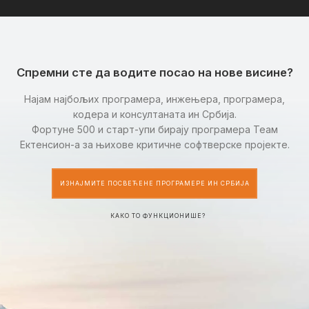
Спремни сте да водите посао на нове висине?
Најам најбољих програмера, инжењера, програмера,
кодера и консултаната ин Србија.
Фортуне 500 и старт-упи бирају програмера Теам
Ектенсион-а за њихове критичне софтверске пројекте.
ИЗНАЈМИТЕ ПОСВЕЋЕНЕ ПРОГРАМЕРЕ ИН СРБИЈА
КАКО ТО ФУНКЦИОНИШЕ?