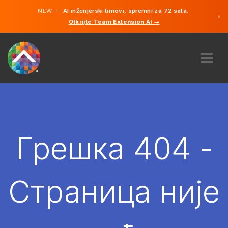
NEW —
AI inženjerski timovi, spremni za 72 sata.
×
Otkrijte Team Extension AI →
српски
енглески
О НАМА
ЕКСПЕРТИЗА
КАКО ТО ФУНКЦИОНИШЕ?
КАРИЈЕРЕ
Грешка 404 -
ХИРЕ
СРБИЈА
Страница није
SR
ПОЧЕТИ