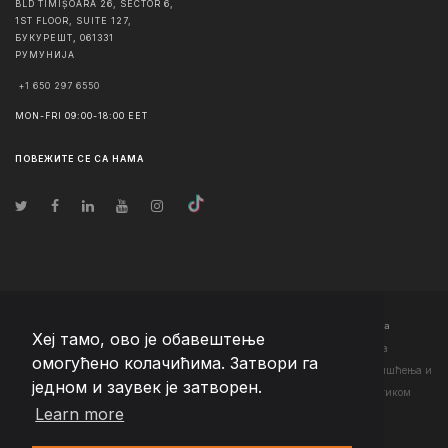
BLD TIMIȘOARA 26, SECTOR 6,
1ST FLOOR, SUITE 127,
БУКУРЕШТ
,
061331
РУМУНИЈА
+1 650 297 6550
MON-FRI 09:00-18:00 EET
ПОВЕЖИТЕ СЕ СА НАМА
© Ауторско право
2026
Team Extension Serbia
- Сва права задржана
Хеј тамо, ово је обавештење
Changelog
● Коришћењем ове странице слажете се са нашим <а
омогућено колачићима. Затвори га
href="https://teamextension.rs/sr/pravni/uslovi-koriscenja">Условима коришћења
и
једном и заувек је затворен.
<а href="https://teamextension.rs/sr/pravni/pravila-privatnosti">Политиком
Learn more
приватности