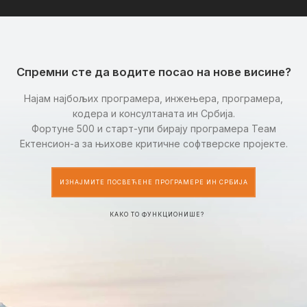
Спремни сте да водите посао на нове висине?
Најам најбољих програмера, инжењера, програмера,
кодера и консултаната ин Србија.
Фортуне 500 и старт-упи бирају програмера Теам
Ектенсион-а за њихове критичне софтверске пројекте.
ИЗНАЈМИТЕ ПОСВЕЋЕНЕ ПРОГРАМЕРЕ ИН СРБИЈА
КАКО ТО ФУНКЦИОНИШЕ?