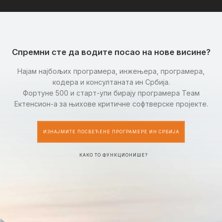
Спремни сте да водите посао на нове висине?
Најам најбољих програмера, инжењера, програмера,
кодера и консултаната ин Србија.
Фортуне 500 и старт-упи бирају програмера Теам
Ектенсион-а за њихове критичне софтверске пројекте.
ИЗНАЈМИТЕ ПОСВЕЋЕНЕ ПРОГРАМЕРЕ ИН СРБИЈА
КАКО ТО ФУНКЦИОНИШЕ?