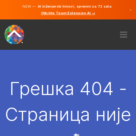
NEW —
AI inženjerski timovi, spremni za 72 sata.
×
Otkrijte Team Extension AI →
српски
енглески
О НАМА
ЕКСПЕРТИЗА
КАКО ТО ФУНКЦИОНИШЕ?
КАРИЈЕРЕ
Грешка 404 -
ХИРЕ
СРБИЈА
Страница није
SR
ПОЧЕТИ