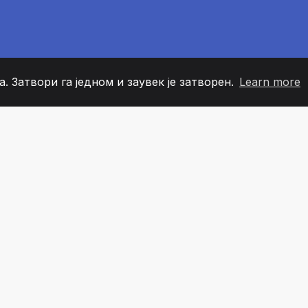
. Затвори га једном и заувек је затворен.
Learn more
60
+36
7