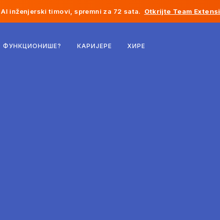
AI inženjerski timovi, spremni za 72 sata.
Otkrijte Team Extens
Белгија
О ФУНКЦИОНИШЕ?
КАРИЈЕРЕ
ХИРЕ
Француска
Ирска
Холандија
Швајцарска
Сједињене Државе
Босна и Херцеговина
Естонија
Летонија
Молдавија