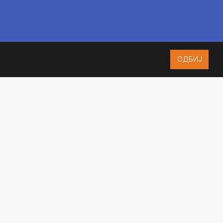
ОДБИЈ
ISO 9001:2015
CERTIFIED