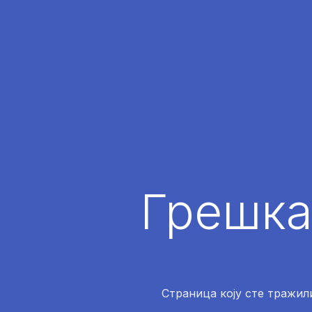
Грешка
Страница коју сте тражили