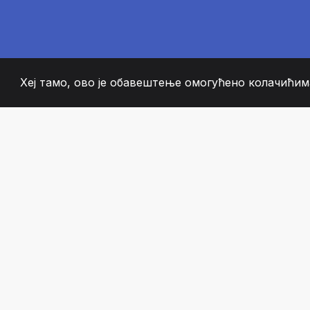
Хеј тамо, ово је обавештење омогућено колачићима
2008
+