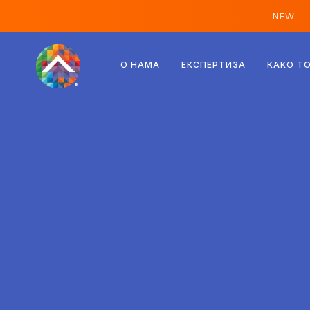
NEW —
Аустрија
О НАМА
ЕКСПЕРТИЗА
КАКО Т
Финска
Исланд
Луксембург
Шведска
Уједињено Краљевство
Албанија
Чешка
Мађарска
Северна Македонија