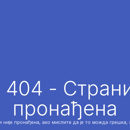
 404 - Страни
пронађена
 није пронађена, ако мислите да је то можда грешка,