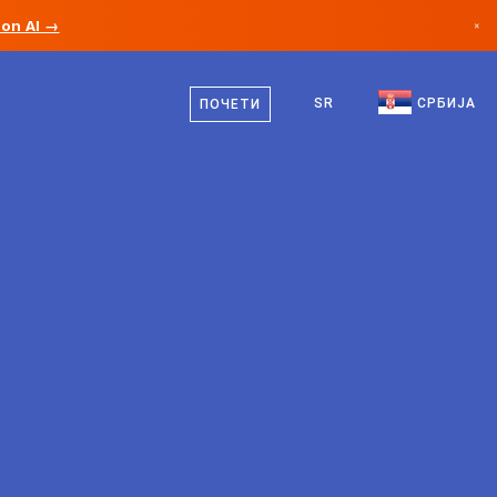
ion AI →
×
српски
Канада
енглески
SR
СРБИЈА
ПОЧЕТИ
Немачка
Лихтенштајн
Норвешка
Јапан
Бугарска
Хрватска
Литванија
Црна Гора