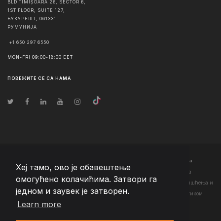
BLD TIMIȘOARA 26, SECTOR 6,
1ST FLOOR, SUITE 127,
БУКУРЕШТ
,
061331
РУМУНИЈА
+1 650 297 6550
MON-FRI 09:00-18:00 EET
ПОВЕЖИТЕ СЕ СА НАМА
© Ауторско право
2026
Team Extension Serbia
- Сва права задржана
Хеј тамо, ово је обавештење
Changelog
● Коришћењем ове странице слажете се са нашим <а
омогућено колачићима. Затвори га
href="https://teamextension.rs/sr/pravni/uslovi-koriscenja">Условима коришћења
и
једном и заувек је затворен.
<а href="https://teamextension.rs/sr/pravni/pravila-privatnosti">Политиком
Learn more
приватности