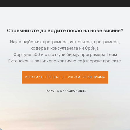
Спремни сте да водите посао на нове висине?
Најам најбољих програмера, инжењера, програмера,
кодера и консултаната ин Србија.
Фортуне 500 и старт-упи бирају програмера Теам
Ектенсион-а за њихове критичне софтверске пројекте.
ИЗНАЈМИТЕ ПОСВЕЋЕНЕ ПРОГРАМЕРЕ ИН СРБИЈА
КАКО ТО ФУНКЦИОНИШЕ?