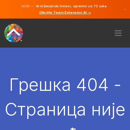
NEW —
AI inženjerski timovi, spremni za 72 sata.
×
Otkrijte Team Extension AI →
српски
енглески
О НАМА
ЕКСПЕРТИЗА
КАКО ТО ФУНКЦИОНИШЕ?
КАРИЈЕРЕ
Грешка 404 -
ХИРЕ
СРБИЈА
Страница није
SR
ПОЧЕТИ