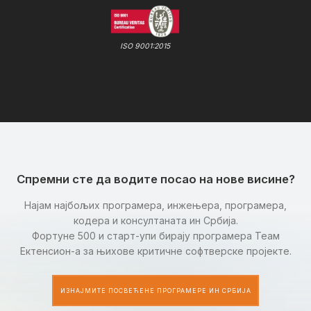
ISO 9001:2015
Спремни сте да водите посао на нове висине?
Најам најбољих програмера, инжењера, програмера,
кодера и консултаната ин Србија.
Фортуне 500 и старт-упи бирају програмера Теам
Ектенсион-а за њихове критичне софтверске пројекте.
ИЗНАЈМИТЕ ПОСВЕЋЕНЕ ПРОГРАМЕРЕ ИН СРБИЈА