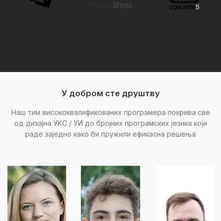
У добром сте друштву
Наш тим висококвалификованих програмера покрива све
од дизајна УКС / УИ до бројних програмских језика који
раде заједно како би пружили ефикасна решења