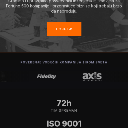
Gradimo i upravljamo posvećenim inženjerskim timovima za
Fortune 500 kompanije i brzorastuće biznise koji trebaju brzo
da napreduju.
ПОЧЕТИ!
POVERENJE VODEĆIH KOMPANIJA ŠIROM SVETA
72h
TIM SPREMAN
ISO 9001