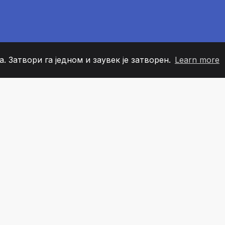
. Затвори га једном и заувек је затворен.
Learn more
60
+36
7