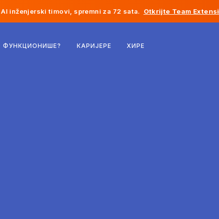
AI inženjerski timovi, spremni za 72 sata.
Otkrijte Team Extens
Белгија
О ФУНКЦИОНИШЕ?
КАРИЈЕРЕ
ХИРЕ
Француска
Ирска
Холандија
Швајцарска
Сједињене Државе
Босна и Херцеговина
Естонија
Летонија
Молдавија