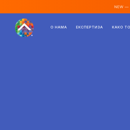
NEW —
Аустрија
О НАМА
ЕКСПЕРТИЗА
КАКО Т
Финска
Исланд
Луксембург
Шведска
Уједињено Краљевство
Албанија
Чешка
Мађарска
Северна Македонија