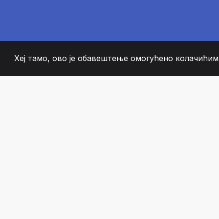
Хеј тамо, ово је обавештење омогућено колачићима
2008
+