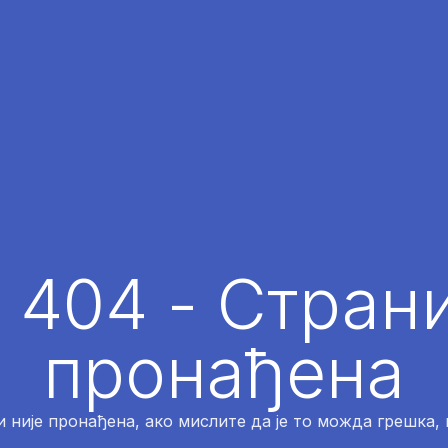
 404 - Страни
пронађена
 није пронађена, ако мислите да је то можда грешка,