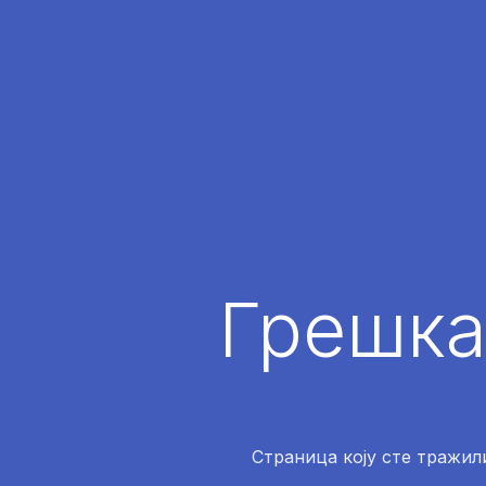
Грешка
Страница коју сте тражили