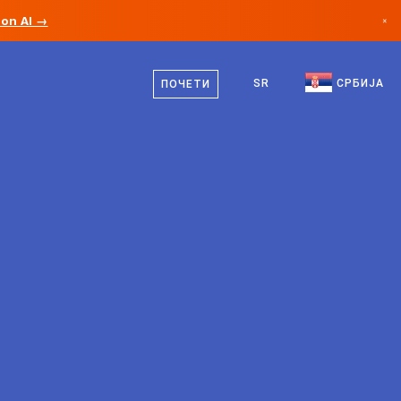
ion AI →
×
српски
Канада
енглески
SR
СРБИЈА
ПОЧЕТИ
Немачка
Лихтенштајн
Норвешка
Јапан
Бугарска
Хрватска
Литванија
Црна Гора