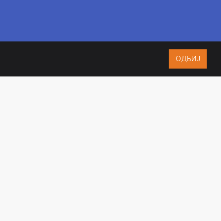
ОДБИЈ
ISO 9001:2015
CERTIFIED