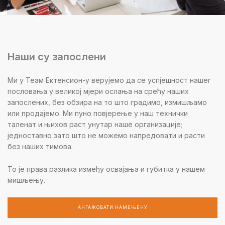
Наши су запослени
Ми у Теам Ектенсион-у верујемо да се успјешност нашег
пословања у великој мјери ослања на срећу наших
запослених, без обзира на то што градимо, измишљамо
или продајемо. Ми пуно повјерење у наш технички
таленат и њихов раст унутар наше организације;
једноставно зато што не можемо напредовати и расти
без наших тимова.
То је права разлика између освајања и губитка у нашем
мишљењу.
АНГАЖОВАТИ НАМЕЊЕНУ