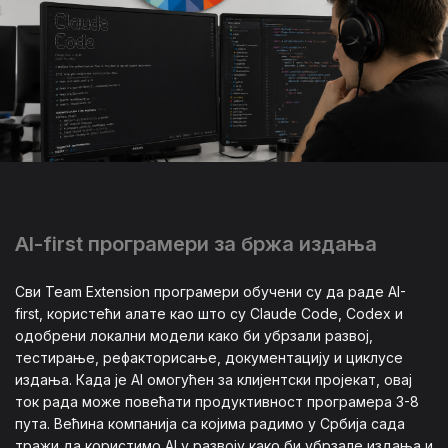
AI-first програмери за бржа издања
Сви Team Extension програмери обучени су да раде AI-
first, користећи алате као што су Claude Code, Codex и
одобрени локални модели како би убрзали развој,
тестирање, рефакторисање, документацију и циклусе
издања. Када је AI омогућен за клијентски пројекат, овај
ток рада може повећати продуктивност програмера 3-8
пута. Већина компанија са којима радимо у Србија сада
тражи да користимо AI у развоју како би убрзале издања и