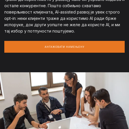
остале конкурентне. Пошто озбиљно схватамо
поверљивост клијената, AI-assisted развој је увек строго
opt-in: неки клијенти траже да користимо AI ради брже
испоруке, док други уопште не желе да користе AI, и ми
тај избор у потпуности поштујемо.
АНГАЖОВАТИ НАМЕЊЕНУ