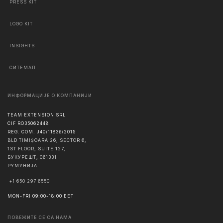
PRESS KIT
LOGO KIT
INSIGHTS
СИТЕМАП
ИНФОРМАЦИЈЕ О КОМПАНИЈИ
TEAM EXTENSION SRL
CIF RO35062448
REG. COM. J40/11836/2015
BLD TIMIȘOARA 26, SECTOR 6,
1ST FLOOR, SUITE 127,
БУКУРЕШТ
,
061331
РУМУНИЈА
+1 650 297 6550
MON-FRI 09:00-18:00 EET
ПОВЕЖИТЕ СЕ СА НАМА