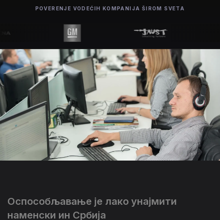
POVERENJE VODEĆIH KOMPANIJA ŠIROM SVETA
Оспособљавање је лако унајмити
наменски ин Србија