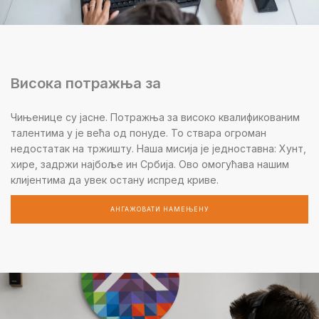
Висока потражња за
Чињенице су јасне. Потражња за високо квалификованим
талентима у је већа од понуде. То ствара огроман
недостатак на тржишту. Наша мисија је једноставна: Хунт,
хире, задржи најбоље ин Србија. Ово омогућава нашим
клијентима да увек остану испред криве.
АНГАЖОВАТИ НАМЕЊЕНУ