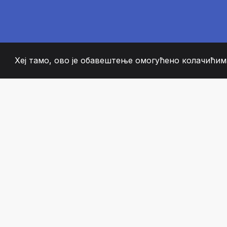
Хеј тамо, ово је обавештење омогућено колачићима
2008
+