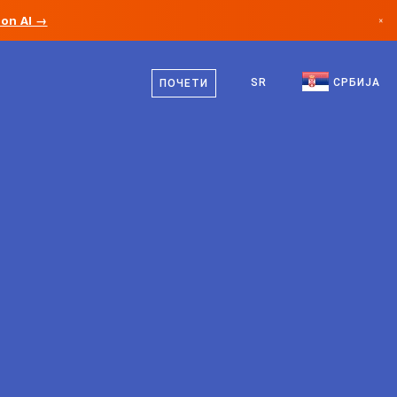
ion AI →
×
српски
Канада
енглески
SR
СРБИЈА
ПОЧЕТИ
Немачка
Лихтенштајн
Норвешка
Јапан
Бугарска
Хрватска
Литванија
Црна Гора