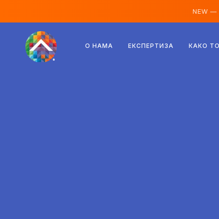
NEW —
Аустрија
О НАМА
ЕКСПЕРТИЗА
КАКО Т
Финска
Исланд
Луксембург
Шведска
Уједињено Краљевство
Албанија
Чешка
Мађарска
Северна Македонија