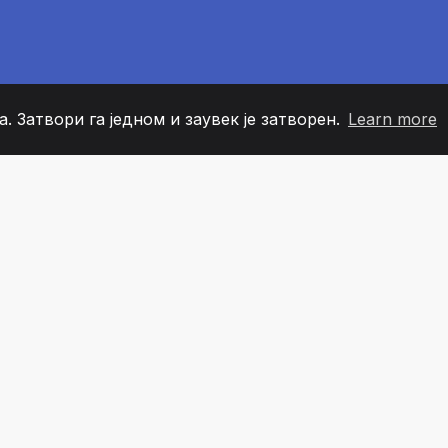
. Затвори га једном и заувек је затворен.
Learn more
60
+36
7