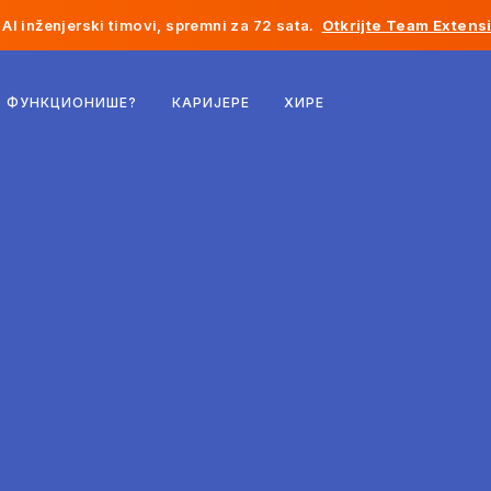
AI inženjerski timovi, spremni za 72 sata.
Otkrijte Team Extens
Белгија
О ФУНКЦИОНИШЕ?
КАРИЈЕРЕ
ХИРЕ
Француска
Ирска
Холандија
Швајцарска
Сједињене Државе
Босна и Херцеговина
Естонија
Летонија
Молдавија