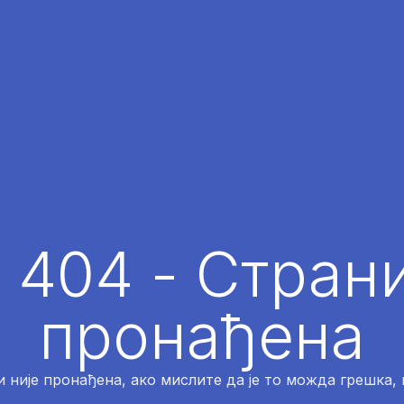
 404 - Страни
пронађена
 није пронађена, ако мислите да је то можда грешка,