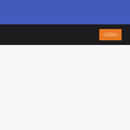
ОДБИЈ
ISO 9001:2015
CERTIFIED