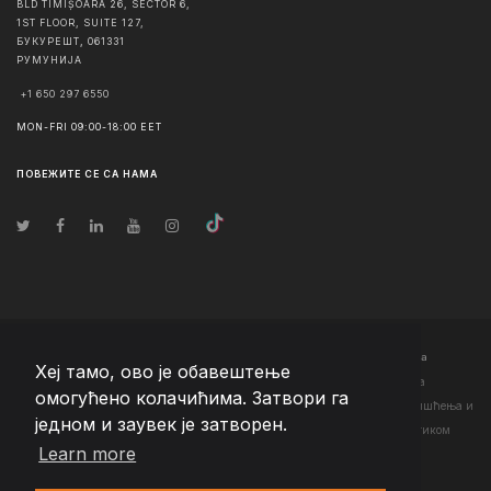
BLD TIMIȘOARA 26, SECTOR 6,
1ST FLOOR, SUITE 127,
БУКУРЕШТ
,
061331
РУМУНИЈА
+1 650 297 6550
MON-FRI 09:00-18:00 EET
ПОВЕЖИТЕ СЕ СА НАМА
© Ауторско право
2026
Team Extension Serbia
- Сва права задржана
Хеј тамо, ово је обавештење
Changelog
● Коришћењем ове странице слажете се са нашим <а
омогућено колачићима. Затвори га
href="https://teamextension.rs/sr/pravni/uslovi-koriscenja">Условима коришћења
и
једном и заувек је затворен.
<а href="https://teamextension.rs/sr/pravni/pravila-privatnosti">Политиком
Learn more
приватности