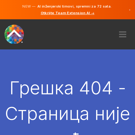
NEW —
AI inženjerski timovi, spremni za 72 sata.
×
Otkrijte Team Extension AI →
српски
енглески
О НАМА
ЕКСПЕРТИЗА
КАКО ТО ФУНКЦИОНИШЕ?
КАРИЈЕРЕ
Грешка 404 -
ХИРЕ
СРБИЈА
Страница није
SR
ПОЧЕТИ