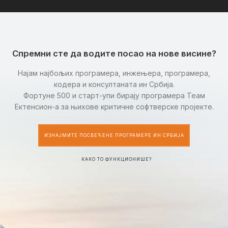
Спремни сте да водите посао на нове висине?
Најам најбољих програмера, инжењера, програмера,
кодера и консултаната ин Србија.
Фортуне 500 и старт-упи бирају програмера Теам
Ектенсион-а за њихове критичне софтверске пројекте.
ИЗНАЈМИТЕ ПОСВЕЋЕНЕ ПРОГРАМЕРЕ ИН СРБИЈА
КАКО ТО ФУНКЦИОНИШЕ?