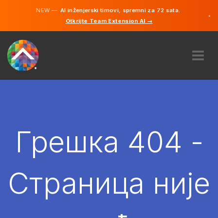
NEW —
AI inženjerski timovi, spremni za 72 sata.
×
Otkrijte Team Extension AI →
српски
енглески
О НАМА
ЕКСПЕРТИЗА
КАКО ТО ФУНКЦИОНИШЕ?
КАРИЈЕРЕ
Грешка 404 -
ХИРЕ
СРБИЈА
Страница није
SR
ПОЧЕТИ