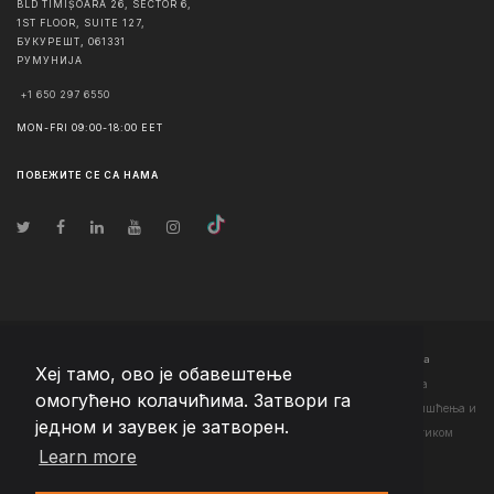
BLD TIMIȘOARA 26, SECTOR 6,
1ST FLOOR, SUITE 127,
БУКУРЕШТ
,
061331
РУМУНИЈА
+1 650 297 6550
MON-FRI 09:00-18:00 EET
ПОВЕЖИТЕ СЕ СА НАМА
© Ауторско право
2026
Team Extension Serbia
- Сва права задржана
Хеј тамо, ово је обавештење
Changelog
● Коришћењем ове странице слажете се са нашим <а
омогућено колачићима. Затвори га
href="https://teamextension.rs/sr/pravni/uslovi-koriscenja">Условима коришћења
и
једном и заувек је затворен.
<а href="https://teamextension.rs/sr/pravni/pravila-privatnosti">Политиком
Learn more
приватности