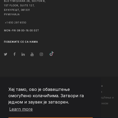
BLD TIMIȘOARA 26, SECTOR 6,
1ST FLOOR, SUITE 127,
БУКУРЕШТ
,
061331
РУМУНИЈА
+1 650 297 6550
MON-FRI 09:00-18:00 EET
ПОВЕЖИТЕ СЕ СА НАМА
© Ауторско право
2026
Team Extension Serbia
- Сва права задржана
Хеј тамо, ово је обавештење
Changelog
● Коришћењем ове странице слажете се са нашим <а
омогућено колачићима. Затвори га
href="https://teamextension.rs/sr/pravni/uslovi-koriscenja">Условима коришћења
и
једном и заувек је затворен.
<а href="https://teamextension.rs/sr/pravni/pravila-privatnosti">Политиком
Learn more
приватности