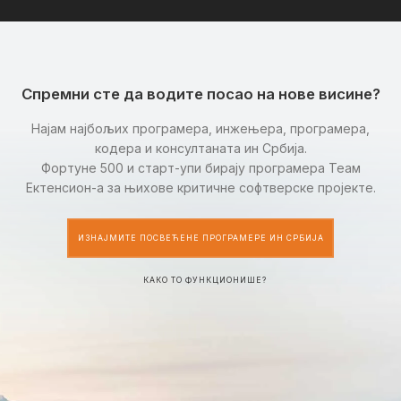
Спремни сте да водите посао на нове висине?
Најам најбољих програмера, инжењера, програмера,
кодера и консултаната ин Србија.
Фортуне 500 и старт-упи бирају програмера Теам
Ектенсион-а за њихове критичне софтверске пројекте.
ИЗНАЈМИТЕ ПОСВЕЋЕНЕ ПРОГРАМЕРЕ ИН СРБИЈА
КАКО ТО ФУНКЦИОНИШЕ?