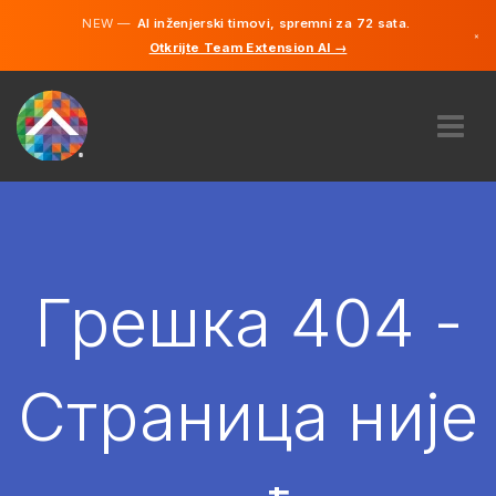
NEW —
AI inženjerski timovi, spremni za 72 sata.
×
Otkrijte Team Extension AI →
српски
енглески
О НАМА
ЕКСПЕРТИЗА
КАКО ТО ФУНКЦИОНИШЕ?
КАРИЈЕРЕ
Грешка 404 -
ХИРЕ
СРБИЈА
Страница није
SR
ПОЧЕТИ