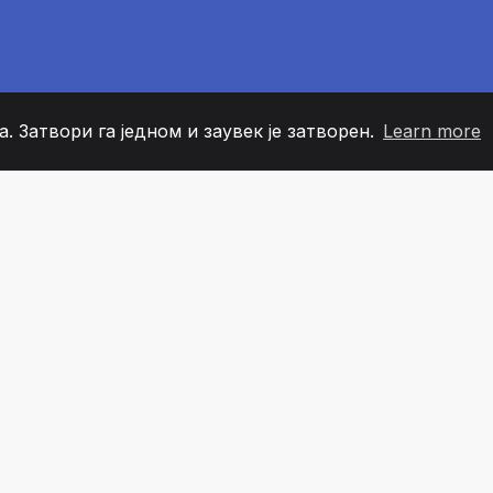
. Затвори га једном и заувек је затворен.
Learn more
60
+36
7