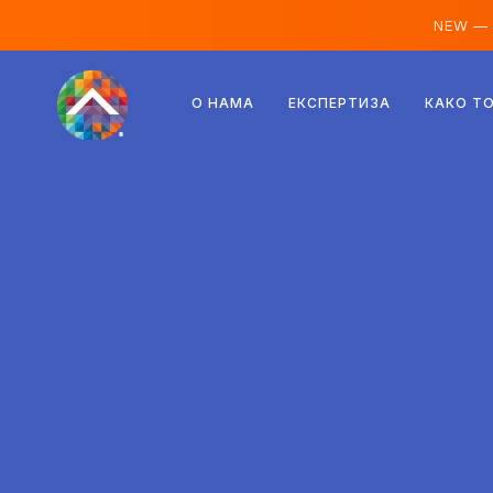
NEW —
Аустрија
О НАМА
ЕКСПЕРТИЗА
КАКО Т
Финска
Исланд
Луксембург
Шведска
Уједињено Краљевство
Албанија
Чешка
Мађарска
Северна Македонија