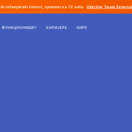
AI inženjerski timovi, spremni za 72 sata.
Otkrijte Team Extens
Белгија
О ФУНКЦИОНИШЕ?
КАРИЈЕРЕ
ХИРЕ
Француска
Ирска
Холандија
Швајцарска
Сједињене Државе
Босна и Херцеговина
Естонија
Летонија
Молдавија