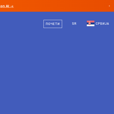
ion AI →
×
српски
Канада
енглески
SR
СРБИЈА
ПОЧЕТИ
Немачка
Лихтенштајн
Норвешка
Јапан
Бугарска
Хрватска
Литванија
Црна Гора