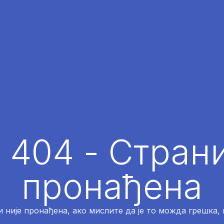
 404 - Страни
пронађена
 није пронађена, ако мислите да је то можда грешка,