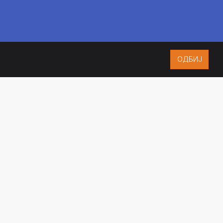
ОДБИЈ
ISO 9001:2015
CERTIFIED