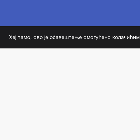
Хеј тамо, ово је обавештење омогућено колачићима
2008
+