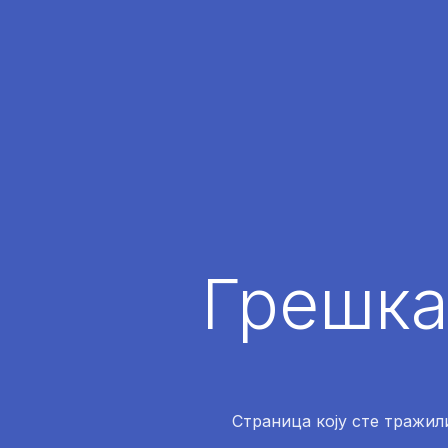
Грешка
Страница коју сте тражили