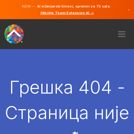
NEW —
AI inženjerski timovi, spremni za 72 sata.
×
Otkrijte Team Extension AI →
српски
енглески
О НАМА
ЕКСПЕРТИЗА
КАКО ТО ФУНКЦИОНИШЕ?
КАРИЈЕРЕ
Грешка 404 -
ХИРЕ
СРБИЈА
Страница није
SR
ПОЧЕТИ