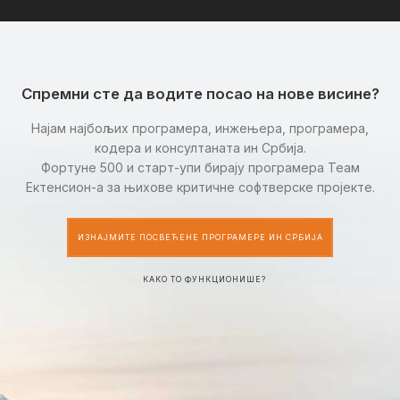
Спремни сте да водите посао на нове висине?
Најам најбољих програмера, инжењера, програмера,
кодера и консултаната ин Србија.
Фортуне 500 и старт-упи бирају програмера Теам
Ектенсион-а за њихове критичне софтверске пројекте.
ИЗНАЈМИТЕ ПОСВЕЋЕНЕ ПРОГРАМЕРЕ ИН СРБИЈА
КАКО ТО ФУНКЦИОНИШЕ?