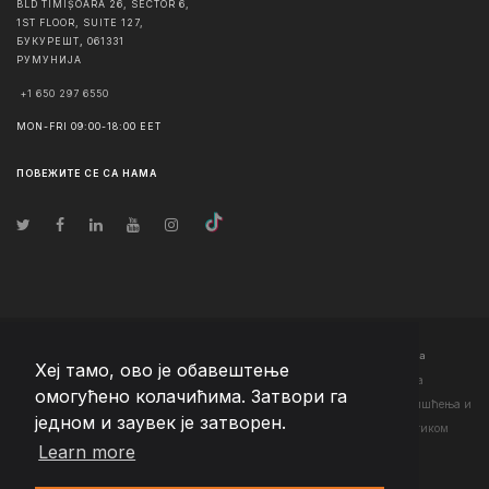
BLD TIMIȘOARA 26, SECTOR 6,
1ST FLOOR, SUITE 127,
БУКУРЕШТ
,
061331
РУМУНИЈА
+1 650 297 6550
MON-FRI 09:00-18:00 EET
ПОВЕЖИТЕ СЕ СА НАМА
© Ауторско право
2026
Team Extension Serbia
- Сва права задржана
Хеј тамо, ово је обавештење
Changelog
● Коришћењем ове странице слажете се са нашим <а
омогућено колачићима. Затвори га
href="https://teamextension.rs/sr/pravni/uslovi-koriscenja">Условима коришћења
и
једном и заувек је затворен.
<а href="https://teamextension.rs/sr/pravni/pravila-privatnosti">Политиком
Learn more
приватности