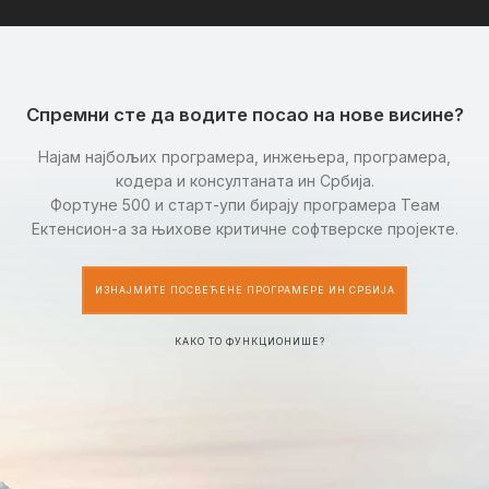
Спремни сте да водите посао на нове висине?
Најам најбољих програмера, инжењера, програмера,
кодера и консултаната ин Србија.
Фортуне 500 и старт-упи бирају програмера Теам
Ектенсион-а за њихове критичне софтверске пројекте.
ИЗНАЈМИТЕ ПОСВЕЋЕНЕ ПРОГРАМЕРЕ ИН СРБИЈА
КАКО ТО ФУНКЦИОНИШЕ?