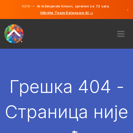
NEW —
AI inženjerski timovi, spremni za 72 sata.
×
Otkrijte Team Extension AI →
српски
енглески
О НАМА
ЕКСПЕРТИЗА
КАКО ТО ФУНКЦИОНИШЕ?
КАРИЈЕРЕ
Грешка 404 -
ХИРЕ
СРБИЈА
Страница није
SR
ПОЧЕТИ