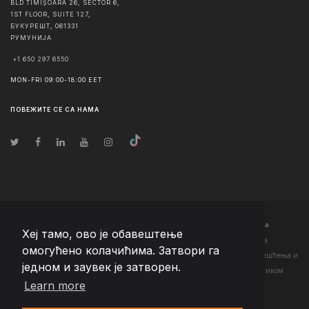
BLD TIMIȘOARA 26, SECTOR 6,
1ST FLOOR, SUITE 127,
БУКУРЕШТ
,
061331
РУМУНИЈА
+1 650 297 6550
MON-FRI 09:00-18:00 EET
ПОВЕЖИТЕ СЕ СА НАМА
© Ауторско право
2026
Team Extension Serbia
- Сва права задржана
Хеј тамо, ово је обавештење
Changelog
● Коришћењем ове странице слажете се са нашим <а
омогућено колачићима. Затвори га
href="https://teamextension.rs/sr/pravni/uslovi-koriscenja">Условима коришћења
и
једном и заувек је затворен.
<а href="https://teamextension.rs/sr/pravni/pravila-privatnosti">Политиком
Learn more
приватности