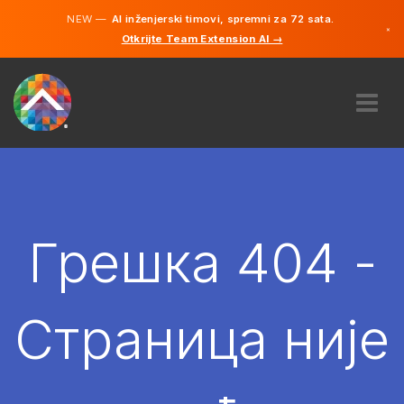
NEW —
AI inženjerski timovi, spremni za 72 sata.
×
Otkrijte Team Extension AI →
српски
енглески
О НАМА
ЕКСПЕРТИЗА
КАКО ТО ФУНКЦИОНИШЕ?
КАРИЈЕРЕ
Грешка 404 -
ХИРЕ
СРБИЈА
Страница није
SR
ПОЧЕТИ