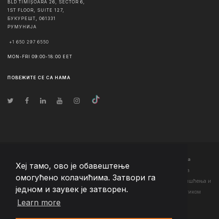
BLD TIMIȘOARA 26, SECTOR 6,
1ST FLOOR, SUITE 127,
БУКУРЕШТ
,
061331
РУМУНИЈА
+1 650 297 6550
MON-FRI 09:00-18:00 EET
ПОВЕЖИТЕ СЕ СА НАМА
© Ауторско право
2026
Team Extension Serbia
- Сва права задржана
Хеј тамо, ово је обавештење
Changelog
● Коришћењем ове странице слажете се са нашим <а
омогућено колачићима. Затвори га
href="https://teamextension.rs/sr/pravni/uslovi-koriscenja">Условима коришћења
и
једном и заувек је затворен.
<а href="https://teamextension.rs/sr/pravni/pravila-privatnosti">Политиком
Learn more
приватности