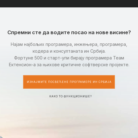
Спремни сте да водите посао на нове висине?
Најам најбољих програмера, инжењера, програмера,
кодера и консултаната ин Србија.
Фортуне 500 и старт-упи бирају програмера Теам
Ектенсион-а за њихове критичне софтверске пројекте.
ИЗНАЈМИТЕ ПОСВЕЋЕНЕ ПРОГРАМЕРЕ ИН СРБИЈА
КАКО ТО ФУНКЦИОНИШЕ?