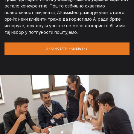
остале конкурентне. Пошто озбиљно схватамо
поверљивост клијената, AI-assisted развој је увек строго
opt-in: неки клијенти траже да користимо AI ради брже
испоруке, док други уопште не желе да користе AI, и ми
тај избор у потпуности поштујемо.
АНГАЖОВАТИ НАМЕЊЕНУ