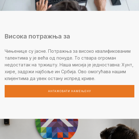
Висока потражња за
Чињенице су јасне. Потражња за високо квалификованим
талентима у је већа од понуде. То ствара огроман
недостатак на тржишту. Наша мисија је једноставна: Хунт,
хире, задржи најбоље ин Србија. Ово омогућава нашим
клијентима да увек остану испред криве.
АНГАЖОВАТИ НАМЕЊЕНУ