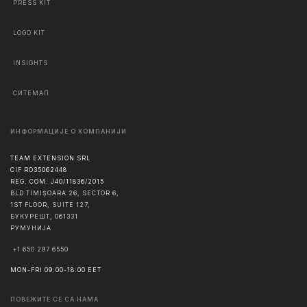
PRESS KIT
LOGO KIT
INSIGHTS
СИТЕМАП
ИНФОРМАЦИЈЕ О КОМПАНИЈИ
TEAM EXTENSION SRL
CIF RO35062448
REG. COM. J40/11836/2015
BLD TIMIȘOARA 26, SECTOR 6,
1ST FLOOR, SUITE 127,
БУКУРЕШТ
,
061331
РУМУНИЈА
+1 650 297 6550
MON-FRI 09:00-18:00 EET
ПОВЕЖИТЕ СЕ СА НАМА