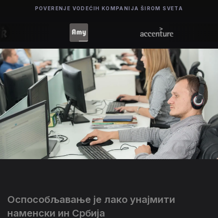
POVERENJE VODEĆIH KOMPANIJA ŠIROM SVETA
Оспособљавање је лако унајмити
наменски ин Србија