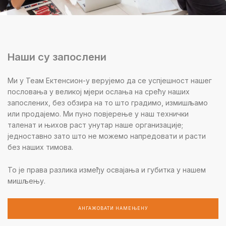
Наши су запослени
Ми у Теам Ектенсион-у верујемо да се успјешност нашег
пословања у великој мјери ослања на срећу наших
запослених, без обзира на то што градимо, измишљамо
или продајемо. Ми пуно повјерење у наш технички
таленат и њихов раст унутар наше организације;
једноставно зато што не можемо напредовати и расти
без наших тимова.
То је права разлика између освајања и губитка у нашем
мишљењу.
АНГАЖОВАТИ НАМЕЊЕНУ