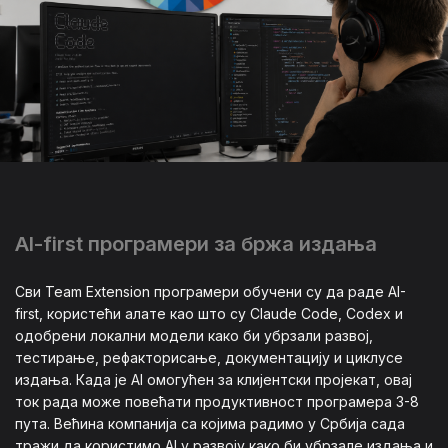
AI-first програмери за бржа издања
Сви Team Extension програмери обучени су да раде AI-
first, користећи алате као што су Claude Code, Codex и
одобрени локални модели како би убрзали развој,
тестирање, рефакторисање, документацију и циклусе
издања. Када је AI омогућен за клијентски пројекат, овај
ток рада може повећати продуктивност програмера 3-8
пута. Већина компанија са којима радимо у Србија сада
тражи да користимо AI у развоју како би убрзале издања и