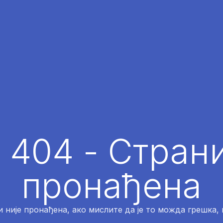
 404 - Страни
пронађена
 није пронађена, ако мислите да је то можда грешка,