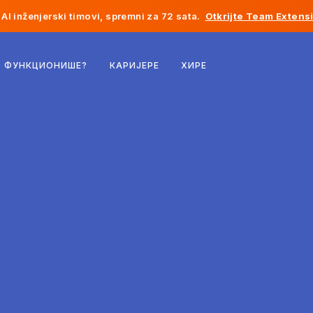
AI inženjerski timovi, spremni za 72 sata.
Otkrijte Team Extens
Белгија
О ФУНКЦИОНИШЕ?
КАРИЈЕРЕ
ХИРЕ
Француска
Ирска
Холандија
Швајцарска
Сједињене Државе
Босна и Херцеговина
Естонија
Летонија
Молдавија