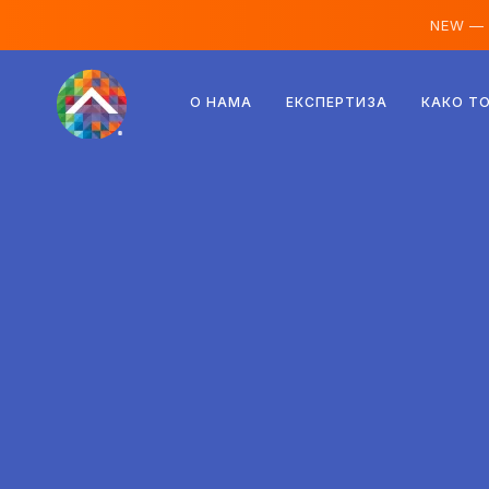
NEW —
Аустрија
О НАМА
ЕКСПЕРТИЗА
КАКО Т
Финска
Исланд
Луксембург
Шведска
Уједињено Краљевство
Албанија
Чешка
Мађарска
Северна Македонија