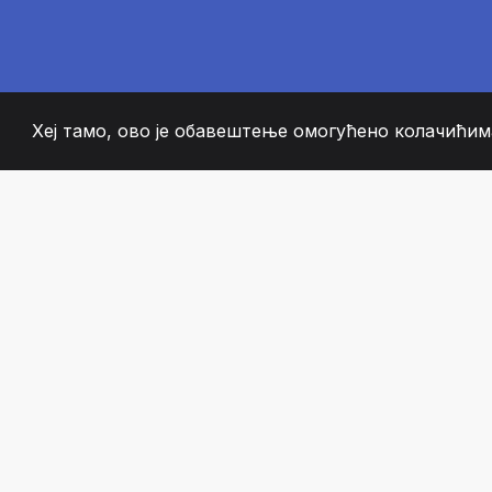
Хеј тамо, ово је обавештење омогућено колачићима
2008
+