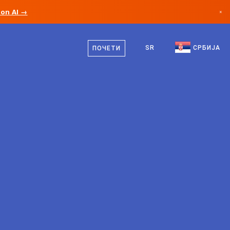
ion AI →
×
српски
Канада
енглески
SR
СРБИЈА
ПОЧЕТИ
Немачка
Лихтенштајн
Норвешка
Јапан
Бугарска
Хрватска
Литванија
Црна Гора