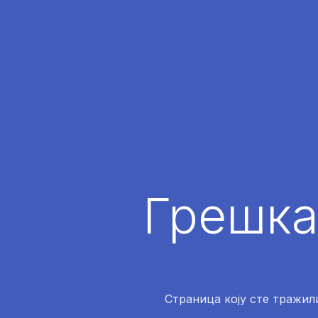
Грешка
Страница коју сте тражили