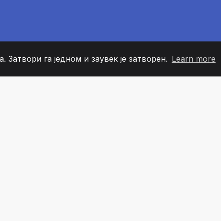
. Затвори га једном и заувек је затворен.
Learn more
60
+36
7