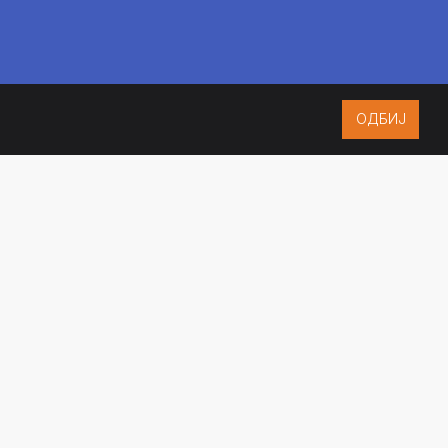
ОДБИЈ
ISO 9001:2015
CERTIFIED